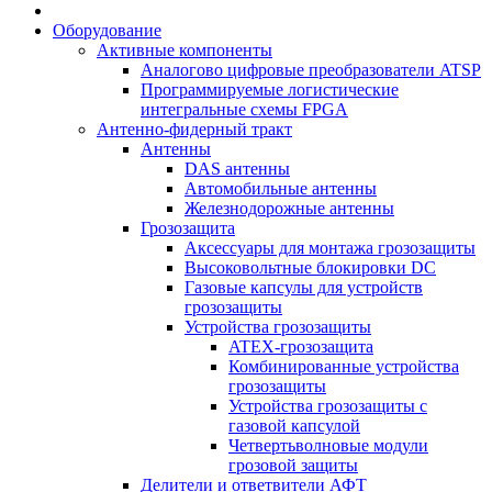
Оборудование
Активные компоненты
Аналогово цифровые преобразователи ATSP
Программируемые логистические
интегральные схемы FPGA
Антенно-фидерный тракт
Антенны
DAS антенны
Автомобильные антенны
Железнодорожные антенны
Грозозащита
Аксессуары для монтажа грозозащиты
Высоковольтные блокировки DC
Газовые капсулы для устройств
грозозащиты
Устройства грозозащиты
ATEX-грозозащита
Комбинированные устройства
грозозащиты
Устройства грозозащиты с
газовой капсулой
Четвертьволновые модули
грозовой защиты
Делители и ответвители АФТ