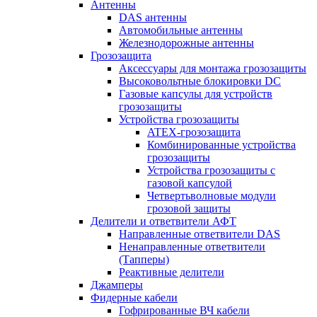
Антенны
DAS антенны
Автомобильные антенны
Железнодорожные антенны
Грозозащита
Аксессуары для монтажа грозозащиты
Высоковольтные блокировки DC
Газовые капсулы для устройств
грозозащиты
Устройства грозозащиты
ATEX-грозозащита
Комбинированные устройства
грозозащиты
Устройства грозозащиты с
газовой капсулой
Четвертьволновые модули
грозовой защиты
Делители и ответвители АФТ
Направленные ответвители DAS
Ненаправленные ответвители
(Тапперы)
Реактивные делители
Джамперы
Фидерные кабели
Гофрированные ВЧ кабели