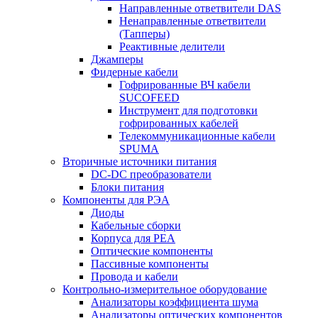
Направленные ответвители DAS
Ненаправленные ответвители
(Тапперы)
Реактивные делители
Джамперы
Фидерные кабели
Гофрированные ВЧ кабели
SUCOFEED
Инструмент для подготовки
гофрированных кабелей
Телекоммуникационные кабели
SPUMA
Вторичные источники питания
DC-DC преобразователи
Блоки питания
Компоненты для РЭА
Диоды
Кабельные сборки
Корпуса для РЕА
Оптические компоненты
Пассивные компоненты
Провода и кабели
Контрольно-измерительное оборудование
Анализаторы коэффициента шума
Анализаторы оптических компонентов