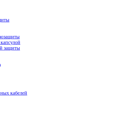
щиты
зозащиты
 капсулой
ой защиты
)
нных кабелей