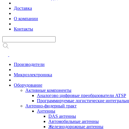
Доставка
О компании
Контакты
Производители
Микроэлектроника
Оборудование
Активные компоненты
Аналогово цифровые преобразователи ATSP
Программируемые логистические интеграль
Антенно-фидерный тракт
Антенны
DAS антенны
Автомобильные антенны
Железнодорожные антенны