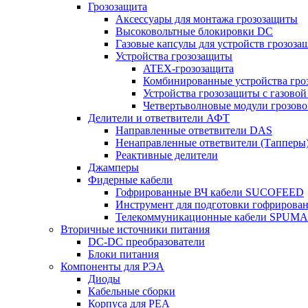
Грозозащита
Аксессуары для монтажа грозозащиты
Высоковольтные блокировки DC
Газовые капсулы для устройств грозоза
Устройства грозозащиты
ATEX-грозозащита
Комбинированные устройства гро
Устройства грозозащиты с газовой
Четвертьволновые модули грозов
Делители и ответвители АФТ
Направленные ответвители DAS
Ненаправленные ответвители (Тапперы
Реактивные делители
Джамперы
Фидерные кабели
Гофрированные ВЧ кабели SUCOFEED
Инструмент для подготовки гофрирова
Телекоммуникационные кабели SPUMA
Вторичные источники питания
DC-DC преобразователи
Блоки питания
Компоненты для РЭА
Диоды
Кабельные сборки
Корпуса для РЕА