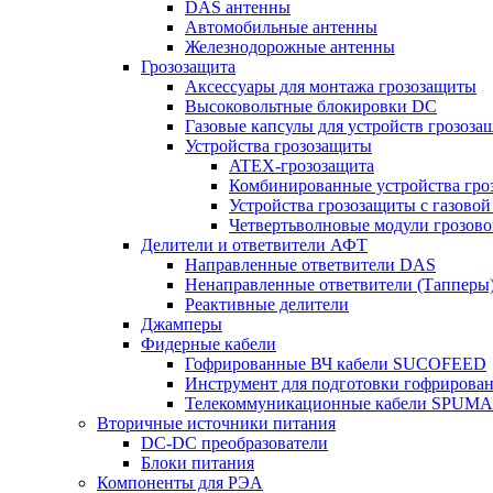
DAS антенны
Автомобильные антенны
Железнодорожные антенны
Грозозащита
Аксессуары для монтажа грозозащиты
Высоковольтные блокировки DC
Газовые капсулы для устройств грозоза
Устройства грозозащиты
ATEX-грозозащита
Комбинированные устройства гро
Устройства грозозащиты с газовой
Четвертьволновые модули грозов
Делители и ответвители АФТ
Направленные ответвители DAS
Ненаправленные ответвители (Тапперы
Реактивные делители
Джамперы
Фидерные кабели
Гофрированные ВЧ кабели SUCOFEED
Инструмент для подготовки гофрирова
Телекоммуникационные кабели SPUMA
Вторичные источники питания
DC-DC преобразователи
Блоки питания
Компоненты для РЭА