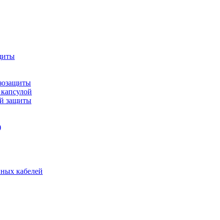
щиты
зозащиты
 капсулой
ой защиты
)
нных кабелей