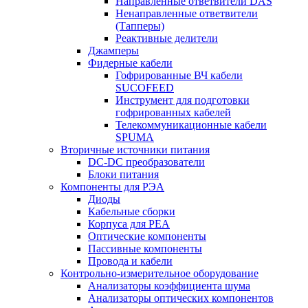
Направленные ответвители DAS
Ненаправленные ответвители
(Тапперы)
Реактивные делители
Джамперы
Фидерные кабели
Гофрированные ВЧ кабели
SUCOFEED
Инструмент для подготовки
гофрированных кабелей
Телекоммуникационные кабели
SPUMA
Вторичные источники питания
DC-DC преобразователи
Блоки питания
Компоненты для РЭА
Диоды
Кабельные сборки
Корпуса для РЕА
Оптические компоненты
Пассивные компоненты
Провода и кабели
Контрольно-измерительное оборудование
Анализаторы коэффициента шума
Анализаторы оптических компонентов