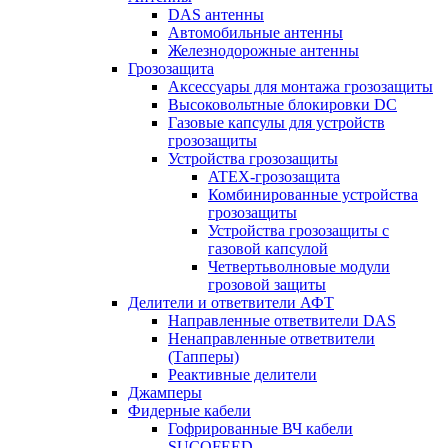
DAS антенны
Автомобильные антенны
Железнодорожные антенны
Грозозащита
Аксессуары для монтажа грозозащиты
Высоковольтные блокировки DC
Газовые капсулы для устройств
грозозащиты
Устройства грозозащиты
ATEX-грозозащита
Комбинированные устройства
грозозащиты
Устройства грозозащиты с
газовой капсулой
Четвертьволновые модули
грозовой защиты
Делители и ответвители АФТ
Направленные ответвители DAS
Ненаправленные ответвители
(Тапперы)
Реактивные делители
Джамперы
Фидерные кабели
Гофрированные ВЧ кабели
SUCOFEED