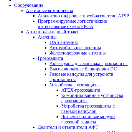
Оборудование
Активные компоненты
Аналогово цифровые преобразователи ATSP
Программируемые логистические
интегральные схемы FPGA
Антенно-фидерный тракт
Антенны
DAS антенны
Автомобильные антенны
Железнодорожные антенны
Грозозащита
Аксессуары для монтажа грозозащиты
Высоковольтные блокировки DC
Газовые капсулы для устройств
грозозащиты
Устройства грозозащиты
ATEX-грозозащита
Комбинированные устройства
грозозащиты
Устройства грозозащиты с
газовой капсулой
Четвертьволновые модули
грозовой защиты
Делители и ответвители АФТ