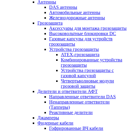
Антенны
DAS антенны
Автомобильные антенны
Железнодорожные антенны
Грозозащита
Аксессуары для монтажа грозозащиты
Высоковольтные блокировки DC
Газовые капсулы для устройств
грозозащиты
Устройства грозозащиты
ATEX-грозозащита
Комбинированные устройства
грозозащиты
Устройства грозозащиты с
газовой капсулой
Четвертьволновые модули
грозовой защиты
Делители и ответвители АФТ
Направленные ответвители DAS
Ненаправленные ответвители
(Тапперы)
Реактивные делители
Джамперы
Фидерные кабели
Гофрированные ВЧ кабели