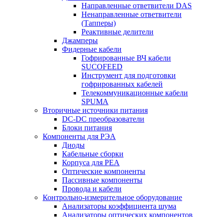
Направленные ответвители DAS
Ненаправленные ответвители
(Тапперы)
Реактивные делители
Джамперы
Фидерные кабели
Гофрированные ВЧ кабели
SUCOFEED
Инструмент для подготовки
гофрированных кабелей
Телекоммуникационные кабели
SPUMA
Вторичные источники питания
DC-DC преобразователи
Блоки питания
Компоненты для РЭА
Диоды
Кабельные сборки
Корпуса для РЕА
Оптические компоненты
Пассивные компоненты
Провода и кабели
Контрольно-измерительное оборудование
Анализаторы коэффициента шума
Анализаторы оптических компонентов