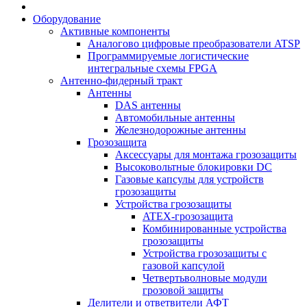
Оборудование
Активные компоненты
Аналогово цифровые преобразователи ATSP
Программируемые логистические
интегральные схемы FPGA
Антенно-фидерный тракт
Антенны
DAS антенны
Автомобильные антенны
Железнодорожные антенны
Грозозащита
Аксессуары для монтажа грозозащиты
Высоковольтные блокировки DC
Газовые капсулы для устройств
грозозащиты
Устройства грозозащиты
ATEX-грозозащита
Комбинированные устройства
грозозащиты
Устройства грозозащиты с
газовой капсулой
Четвертьволновые модули
грозовой защиты
Делители и ответвители АФТ