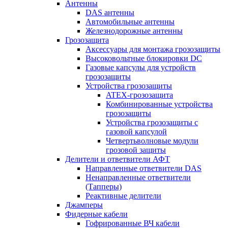
Антенны
DAS антенны
Автомобильные антенны
Железнодорожные антенны
Грозозащита
Аксессуары для монтажа грозозащиты
Высоковольтные блокировки DC
Газовые капсулы для устройств
грозозащиты
Устройства грозозащиты
ATEX-грозозащита
Комбинированные устройства
грозозащиты
Устройства грозозащиты с
газовой капсулой
Четвертьволновые модули
грозовой защиты
Делители и ответвители АФТ
Направленные ответвители DAS
Ненаправленные ответвители
(Тапперы)
Реактивные делители
Джамперы
Фидерные кабели
Гофрированные ВЧ кабели