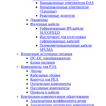
Направленные ответвители DAS
Ненаправленные ответвители
(Тапперы)
Реактивные делители
Джамперы
Фидерные кабели
Гофрированные ВЧ кабели
SUCOFEED
Инструмент для подготовки
гофрированных кабелей
Телекоммуникационные кабели
SPUMA
Вторичные источники питания
DC-DC преобразователи
Блоки питания
Компоненты для РЭА
Диоды
Кабельные сборки
Корпуса для РЕА
Оптические компоненты
Пассивные компоненты
Провода и кабели
Контрольно-измерительное оборудование
Анализаторы коэффициента шума
Анализаторы оптических компонентов