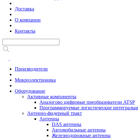
Доставка
О компании
Контакты
Производители
Микроэлектроника
Оборудование
Активные компоненты
Аналогово цифровые преобразователи ATSP
Программируемые логистические интеграль
Антенно-фидерный тракт
Антенны
DAS антенны
Автомобильные антенны
Железнодорожные антенны