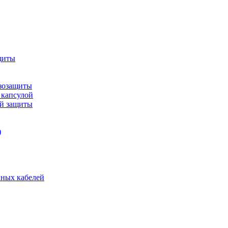
щиты
зозащиты
 капсулой
ой защиты
)
нных кабелей