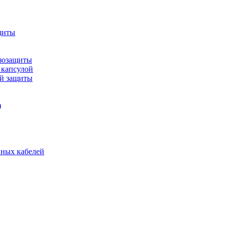
щиты
зозащиты
 капсулой
ой защиты
)
нных кабелей