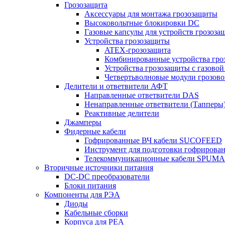
Грозозащита
Аксессуары для монтажа грозозащиты
Высоковольтные блокировки DC
Газовые капсулы для устройств грозоза
Устройства грозозащиты
ATEX-грозозащита
Комбинированные устройства гро
Устройства грозозащиты с газовой
Четвертьволновые модули грозов
Делители и ответвители АФТ
Направленные ответвители DAS
Ненаправленные ответвители (Тапперы
Реактивные делители
Джамперы
Фидерные кабели
Гофрированные ВЧ кабели SUCOFEED
Инструмент для подготовки гофрирова
Телекоммуникационные кабели SPUMA
Вторичные источники питания
DC-DC преобразователи
Блоки питания
Компоненты для РЭА
Диоды
Кабельные сборки
Корпуса для РЕА