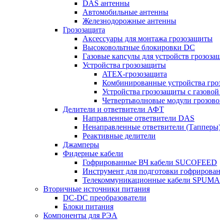
DAS антенны
Автомобильные антенны
Железнодорожные антенны
Грозозащита
Аксессуары для монтажа грозозащиты
Высоковольтные блокировки DC
Газовые капсулы для устройств грозоза
Устройства грозозащиты
ATEX-грозозащита
Комбинированные устройства гро
Устройства грозозащиты с газовой
Четвертьволновые модули грозов
Делители и ответвители АФТ
Направленные ответвители DAS
Ненаправленные ответвители (Тапперы
Реактивные делители
Джамперы
Фидерные кабели
Гофрированные ВЧ кабели SUCOFEED
Инструмент для подготовки гофрирова
Телекоммуникационные кабели SPUMA
Вторичные источники питания
DC-DC преобразователи
Блоки питания
Компоненты для РЭА