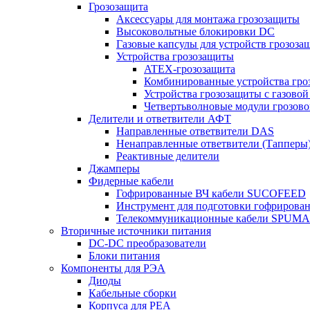
Грозозащита
Аксессуары для монтажа грозозащиты
Высоковольтные блокировки DC
Газовые капсулы для устройств грозоза
Устройства грозозащиты
ATEX-грозозащита
Комбинированные устройства гро
Устройства грозозащиты с газовой
Четвертьволновые модули грозов
Делители и ответвители АФТ
Направленные ответвители DAS
Ненаправленные ответвители (Тапперы
Реактивные делители
Джамперы
Фидерные кабели
Гофрированные ВЧ кабели SUCOFEED
Инструмент для подготовки гофрирова
Телекоммуникационные кабели SPUMA
Вторичные источники питания
DC-DC преобразователи
Блоки питания
Компоненты для РЭА
Диоды
Кабельные сборки
Корпуса для РЕА