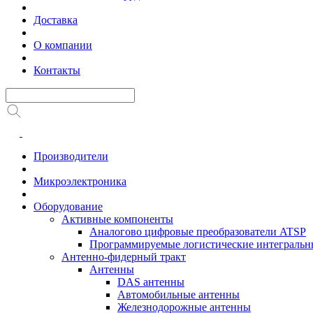
Доставка
О компании
Контакты
Производители
Микроэлектроника
Оборудование
Активные компоненты
Аналогово цифровые преобразователи ATSP
Программируемые логистические интеграль
Антенно-фидерный тракт
Антенны
DAS антенны
Автомобильные антенны
Железнодорожные антенны