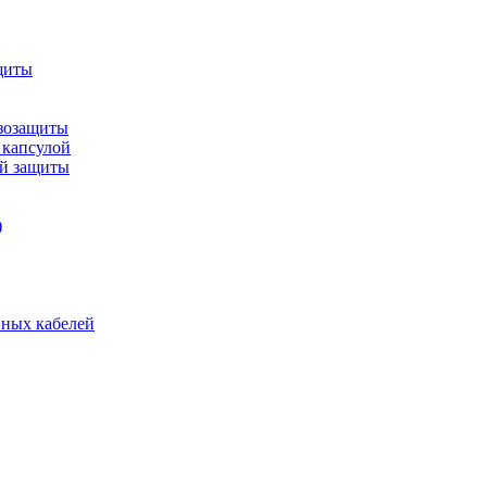
щиты
зозащиты
 капсулой
ой защиты
)
нных кабелей