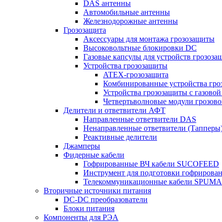
DAS антенны
Автомобильные антенны
Железнодорожные антенны
Грозозащита
Аксессуары для монтажа грозозащиты
Высоковольтные блокировки DC
Газовые капсулы для устройств грозоза
Устройства грозозащиты
ATEX-грозозащита
Комбинированные устройства гро
Устройства грозозащиты с газовой
Четвертьволновые модули грозов
Делители и ответвители АФТ
Направленные ответвители DAS
Ненаправленные ответвители (Тапперы
Реактивные делители
Джамперы
Фидерные кабели
Гофрированные ВЧ кабели SUCOFEED
Инструмент для подготовки гофрирова
Телекоммуникационные кабели SPUMA
Вторичные источники питания
DC-DC преобразователи
Блоки питания
Компоненты для РЭА