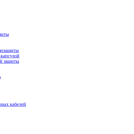
щиты
зозащиты
 капсулой
ой защиты
)
нных кабелей