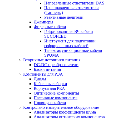
Направленные ответвители DAS
Ненаправленные ответвители
(Тапперы)
Реактивные делители
Джамперы
Фидерные кабели
Гофрированные ВЧ кабели
SUCOFEED
Инструмент для подготовки
гофрированных кабелей
Телекоммуникационные кабели
SPUMA
Вторичные источники питания
DC-DC преобразователи
Блоки питания
Компоненты для РЭА
Диоды
Кабельные сборки
Корпуса для РЕА
Оптические компоненты
Пассивные компоненты
Провода и кабели
Контрольно-измерительное оборудование
Анализаторы коэффициента шума
Анализаторы оптических компонентов