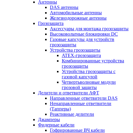
Антенны
DAS антенны
Автомобильные антенны
Железнодорожные антенны
Грозозащита
Аксессуары для монтажа грозозащиты
Высоковольтные блокировки DC
Газовые капсулы для устройств
грозозащиты
Устройства грозозащиты
ATEX-грозозащита
Комбинированные устройства
грозозащиты
Устройства грозозащиты с
газовой капсулой
Четвертьволновые модули
грозовой защиты
Делители и ответвители АФТ
Направленные ответвители DAS
Ненаправленные ответвители
(Тапперы)
Реактивные делители
Джамперы
Фидерные кабели
Гофрированные ВЧ кабели