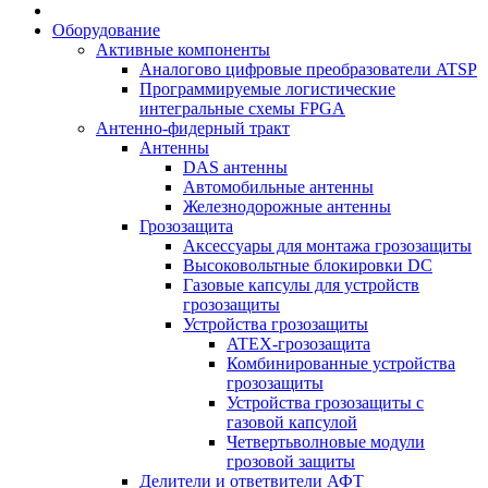
Оборудование
Активные компоненты
Аналогово цифровые преобразователи ATSP
Программируемые логистические
интегральные схемы FPGA
Антенно-фидерный тракт
Антенны
DAS антенны
Автомобильные антенны
Железнодорожные антенны
Грозозащита
Аксессуары для монтажа грозозащиты
Высоковольтные блокировки DC
Газовые капсулы для устройств
грозозащиты
Устройства грозозащиты
ATEX-грозозащита
Комбинированные устройства
грозозащиты
Устройства грозозащиты с
газовой капсулой
Четвертьволновые модули
грозовой защиты
Делители и ответвители АФТ