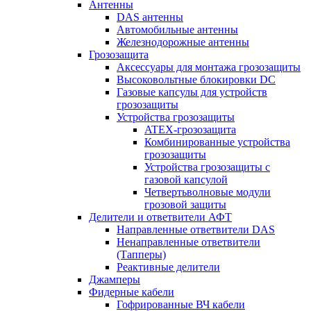
Антенны
DAS антенны
Автомобильные антенны
Железнодорожные антенны
Грозозащита
Аксессуары для монтажа грозозащиты
Высоковольтные блокировки DC
Газовые капсулы для устройств
грозозащиты
Устройства грозозащиты
ATEX-грозозащита
Комбинированные устройства
грозозащиты
Устройства грозозащиты с
газовой капсулой
Четвертьволновые модули
грозовой защиты
Делители и ответвители АФТ
Направленные ответвители DAS
Ненаправленные ответвители
(Тапперы)
Реактивные делители
Джамперы
Фидерные кабели
Гофрированные ВЧ кабели