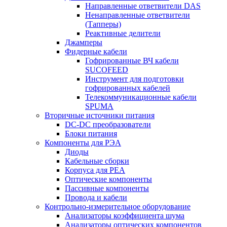
Направленные ответвители DAS
Ненаправленные ответвители
(Тапперы)
Реактивные делители
Джамперы
Фидерные кабели
Гофрированные ВЧ кабели
SUCOFEED
Инструмент для подготовки
гофрированных кабелей
Телекоммуникационные кабели
SPUMA
Вторичные источники питания
DC-DC преобразователи
Блоки питания
Компоненты для РЭА
Диоды
Кабельные сборки
Корпуса для РЕА
Оптические компоненты
Пассивные компоненты
Провода и кабели
Контрольно-измерительное оборудование
Анализаторы коэффициента шума
Анализаторы оптических компонентов