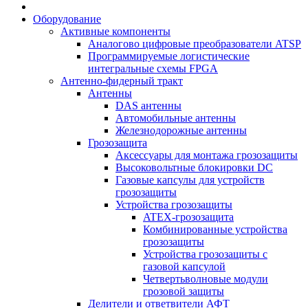
Оборудование
Активные компоненты
Аналогово цифровые преобразователи ATSP
Программируемые логистические
интегральные схемы FPGA
Антенно-фидерный тракт
Антенны
DAS антенны
Автомобильные антенны
Железнодорожные антенны
Грозозащита
Аксессуары для монтажа грозозащиты
Высоковольтные блокировки DC
Газовые капсулы для устройств
грозозащиты
Устройства грозозащиты
ATEX-грозозащита
Комбинированные устройства
грозозащиты
Устройства грозозащиты с
газовой капсулой
Четвертьволновые модули
грозовой защиты
Делители и ответвители АФТ