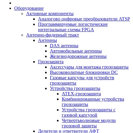
Оборудование
Активные компоненты
Аналогово цифровые преобразователи ATSP
Программируемые логистические
интегральные схемы FPGA
Антенно-фидерный тракт
Антенны
DAS антенны
Автомобильные антенны
Железнодорожные антенны
Грозозащита
Аксессуары для монтажа грозозащиты
Высоковольтные блокировки DC
Газовые капсулы для устройств
грозозащиты
Устройства грозозащиты
ATEX-грозозащита
Комбинированные устройства
грозозащиты
Устройства грозозащиты с
газовой капсулой
Четвертьволновые модули
грозовой защиты
Делители и ответвители АФТ