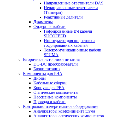
Направленные ответвители DAS
Ненаправленные ответвители
(Тапперы)
Реактивные делители
Джамперы
Фидерные кабели
Гофрированные ВЧ кабели
SUCOFEED
Инструмент для подготовки
гофрированных кабелей
Телекоммуникационные кабели
SPUMA
Вторичные источники питания
DC-DC преобразователи
Блоки питания
Компоненты для РЭА
Диоды
Кабельные сборки
Корпуса для РЕА
Оптические компоненты
Пассивные компоненты
Провода и кабели
Контрольно-измерительное оборудование
Анализаторы коэффициента шума
Анализаторы оптических компонентов