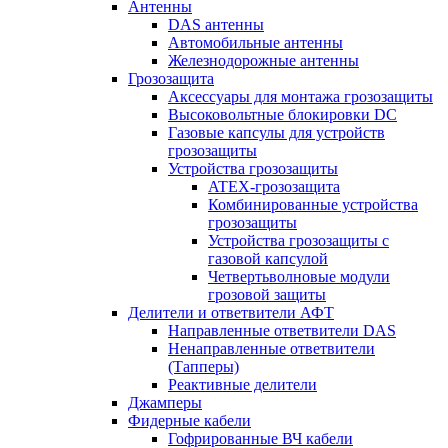
Антенны
DAS антенны
Автомобильные антенны
Железнодорожные антенны
Грозозащита
Аксессуары для монтажа грозозащиты
Высоковольтные блокировки DC
Газовые капсулы для устройств
грозозащиты
Устройства грозозащиты
ATEX-грозозащита
Комбинированные устройства
грозозащиты
Устройства грозозащиты с
газовой капсулой
Четвертьволновые модули
грозовой защиты
Делители и ответвители АФТ
Направленные ответвители DAS
Ненаправленные ответвители
(Тапперы)
Реактивные делители
Джамперы
Фидерные кабели
Гофрированные ВЧ кабели