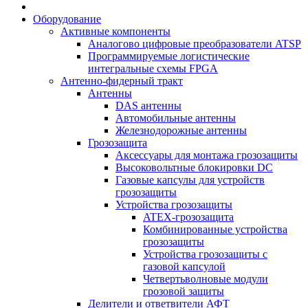
Оборудование
Активные компоненты
Аналогово цифровые преобразователи ATSP
Программируемые логистические
интегральные схемы FPGA
Антенно-фидерный тракт
Антенны
DAS антенны
Автомобильные антенны
Железнодорожные антенны
Грозозащита
Аксессуары для монтажа грозозащиты
Высоковольтные блокировки DC
Газовые капсулы для устройств
грозозащиты
Устройства грозозащиты
ATEX-грозозащита
Комбинированные устройства
грозозащиты
Устройства грозозащиты с
газовой капсулой
Четвертьволновые модули
грозовой защиты
Делители и ответвители АФТ