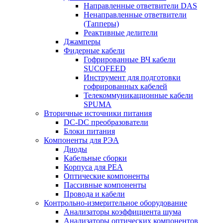
Направленные ответвители DAS
Ненаправленные ответвители
(Тапперы)
Реактивные делители
Джамперы
Фидерные кабели
Гофрированные ВЧ кабели
SUCOFEED
Инструмент для подготовки
гофрированных кабелей
Телекоммуникационные кабели
SPUMA
Вторичные источники питания
DC-DC преобразователи
Блоки питания
Компоненты для РЭА
Диоды
Кабельные сборки
Корпуса для РЕА
Оптические компоненты
Пассивные компоненты
Провода и кабели
Контрольно-измерительное оборудование
Анализаторы коэффициента шума
Анализаторы оптических компонентов