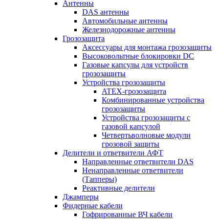
Антенны
DAS антенны
Автомобильные антенны
Железнодорожные антенны
Грозозащита
Аксессуары для монтажа грозозащиты
Высоковольтные блокировки DC
Газовые капсулы для устройств
грозозащиты
Устройства грозозащиты
ATEX-грозозащита
Комбинированные устройства
грозозащиты
Устройства грозозащиты с
газовой капсулой
Четвертьволновые модули
грозовой защиты
Делители и ответвители АФТ
Направленные ответвители DAS
Ненаправленные ответвители
(Тапперы)
Реактивные делители
Джамперы
Фидерные кабели
Гофрированные ВЧ кабели