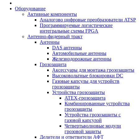
Оборудование
Активные компоненты
Аналогово цифровые преобразователи ATSP
Программируемые логистические
интегральные схемы FPGA
Антенно-фидерный тракт
Антенны
DAS антенны
Автомобильные антенны
Железнодорожные антенны
Грозозащита
Аксессуары для монтажа грозозащиты
Высоковольтные блокировки DC
Газовые капсулы для устройств
грозозащиты
Устройства грозозащиты
ATEX-грозозащита
Комбинированные устройства
грозозащиты
Устройства грозозащиты с
газовой капсулой
Четвертьволновые модули
грозовой защиты
Делители и ответвители АФТ