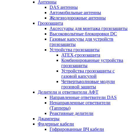
Антенны
DAS антенны
Автомобильные антенны
Железнодорожные антенны
Грозозащита
Аксессуары для монтажа грозозащиты
Высоковольтные блокировки DC
Газовые капсулы для устройств
грозозащиты
Устройства грозозащиты
ATEX-грозозащита
Комбинированные устройства
грозозащиты
Устройства грозозащиты с
газовой капсулой
Четвертьволновые модули
грозовой защиты
Делители и ответвители АФТ
Направленные ответвители DAS
Ненаправленные ответвители
(Тапперы)
Реактивные делители
Джамперы
Фидерные кабели
Гофрированные ВЧ кабели