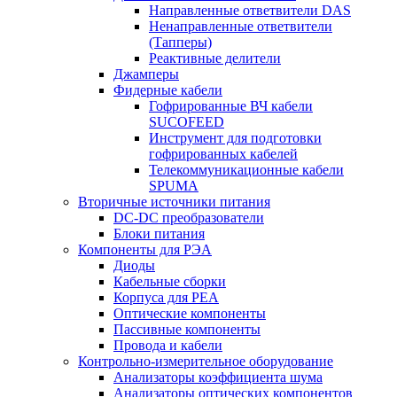
Направленные ответвители DAS
Ненаправленные ответвители
(Тапперы)
Реактивные делители
Джамперы
Фидерные кабели
Гофрированные ВЧ кабели
SUCOFEED
Инструмент для подготовки
гофрированных кабелей
Телекоммуникационные кабели
SPUMA
Вторичные источники питания
DC-DC преобразователи
Блоки питания
Компоненты для РЭА
Диоды
Кабельные сборки
Корпуса для РЕА
Оптические компоненты
Пассивные компоненты
Провода и кабели
Контрольно-измерительное оборудование
Анализаторы коэффициента шума
Анализаторы оптических компонентов