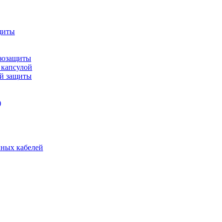
щиты
зозащиты
 капсулой
ой защиты
)
нных кабелей