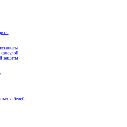
щиты
зозащиты
 капсулой
ой защиты
)
нных кабелей