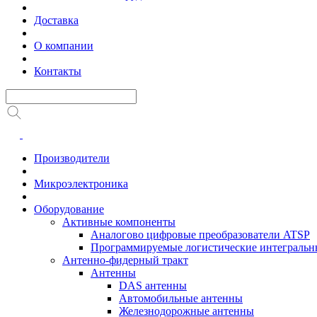
Доставка
О компании
Контакты
Производители
Микроэлектроника
Оборудование
Активные компоненты
Аналогово цифровые преобразователи ATSP
Программируемые логистические интеграль
Антенно-фидерный тракт
Антенны
DAS антенны
Автомобильные антенны
Железнодорожные антенны