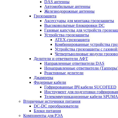
DAS антенны
Автомобильные антенны
Железнодорожные антенны
Грозозащита
Аксессуары для монтажа грозозащиты
Высоковольтные блокировки DC
Газовые капсулы для устройств грозоза
Устройства грозозащиты
ATEX-грозозащита
Комбинированные устройства гро
Устройства грозозащиты с газовой
Четвертьволновые модули грозов
Делители и ответвители АФТ
Направленные ответвители DAS
Ненаправленные ответвители (Тапперы
Реактивные делители
Джамперы
Фидерные кабели
Гофрированные ВЧ кабели SUCOFEED
Инструмент для подготовки гофрирова
Телекоммуникационные кабели SPUMA
Вторичные источники питания
DC-DC преобразователи
Блоки питания
Компоненты для РЭА