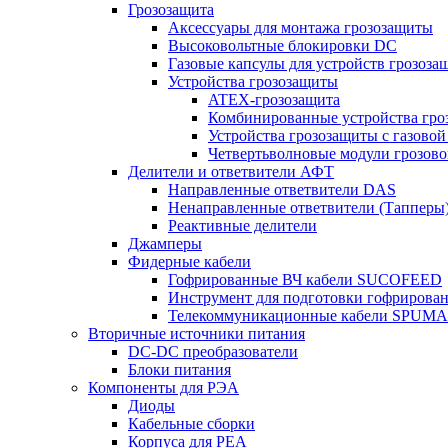
Грозозащита
Аксессуары для монтажа грозозащиты
Высоковольтные блокировки DC
Газовые капсулы для устройств грозоза
Устройства грозозащиты
ATEX-грозозащита
Комбинированные устройства гро
Устройства грозозащиты с газовой
Четвертьволновые модули грозов
Делители и ответвители АФТ
Направленные ответвители DAS
Ненаправленные ответвители (Тапперы
Реактивные делители
Джамперы
Фидерные кабели
Гофрированные ВЧ кабели SUCOFEED
Инструмент для подготовки гофрирова
Телекоммуникационные кабели SPUMA
Вторичные источники питания
DC-DC преобразователи
Блоки питания
Компоненты для РЭА
Диоды
Кабельные сборки
Корпуса для РЕА