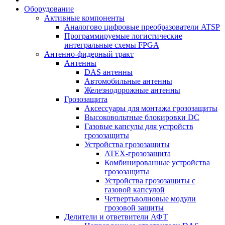
Оборудование
Активные компоненты
Аналогово цифровые преобразователи ATSP
Программируемые логистические
интегральные схемы FPGA
Антенно-фидерный тракт
Антенны
DAS антенны
Автомобильные антенны
Железнодорожные антенны
Грозозащита
Аксессуары для монтажа грозозащиты
Высоковольтные блокировки DC
Газовые капсулы для устройств
грозозащиты
Устройства грозозащиты
ATEX-грозозащита
Комбинированные устройства
грозозащиты
Устройства грозозащиты с
газовой капсулой
Четвертьволновые модули
грозовой защиты
Делители и ответвители АФТ