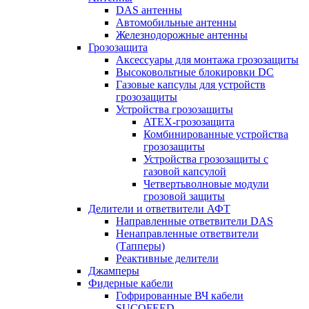
DAS антенны
Автомобильные антенны
Железнодорожные антенны
Грозозащита
Аксессуары для монтажа грозозащиты
Высоковольтные блокировки DC
Газовые капсулы для устройств
грозозащиты
Устройства грозозащиты
ATEX-грозозащита
Комбинированные устройства
грозозащиты
Устройства грозозащиты с
газовой капсулой
Четвертьволновые модули
грозовой защиты
Делители и ответвители АФТ
Направленные ответвители DAS
Ненаправленные ответвители
(Тапперы)
Реактивные делители
Джамперы
Фидерные кабели
Гофрированные ВЧ кабели
SUCOFEED