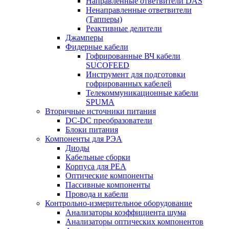
Направленные ответвители DAS
Ненаправленные ответвители
(Тапперы)
Реактивные делители
Джамперы
Фидерные кабели
Гофрированные ВЧ кабели
SUCOFEED
Инструмент для подготовки
гофрированных кабелей
Телекоммуникационные кабели
SPUMA
Вторичные источники питания
DC-DC преобразователи
Блоки питания
Компоненты для РЭА
Диоды
Кабельные сборки
Корпуса для РЕА
Оптические компоненты
Пассивные компоненты
Провода и кабели
Контрольно-измерительное оборудование
Анализаторы коэффициента шума
Анализаторы оптических компонентов