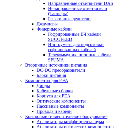
Направленные ответвители DAS
Ненаправленные ответвители
(Тапперы)
Реактивные делители
Джамперы
Фидерные кабели
Гофрированные ВЧ кабели
SUCOFEED
Инструмент для подготовки
гофрированных кабелей
Телекоммуникационные кабели
SPUMA
Вторичные источники питания
DC-DC преобразователи
Блоки питания
Компоненты для РЭА
Диоды
Кабельные сборки
Корпуса для РЕА
Оптические компоненты
Пассивные компоненты
Провода и кабели
Контрольно-измерительное оборудование
Анализаторы коэффициента шума
Анализаторы оптических компонентов