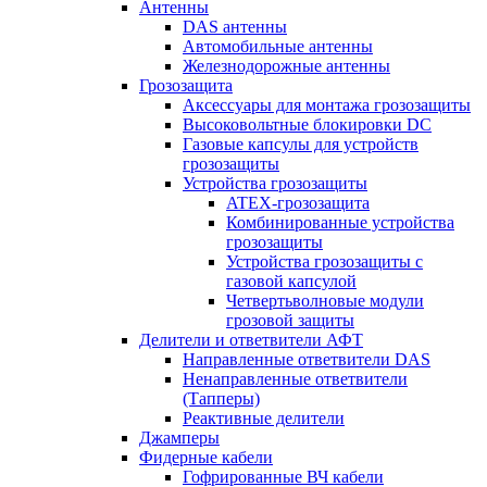
Антенны
DAS антенны
Автомобильные антенны
Железнодорожные антенны
Грозозащита
Аксессуары для монтажа грозозащиты
Высоковольтные блокировки DC
Газовые капсулы для устройств
грозозащиты
Устройства грозозащиты
ATEX-грозозащита
Комбинированные устройства
грозозащиты
Устройства грозозащиты с
газовой капсулой
Четвертьволновые модули
грозовой защиты
Делители и ответвители АФТ
Направленные ответвители DAS
Ненаправленные ответвители
(Тапперы)
Реактивные делители
Джамперы
Фидерные кабели
Гофрированные ВЧ кабели