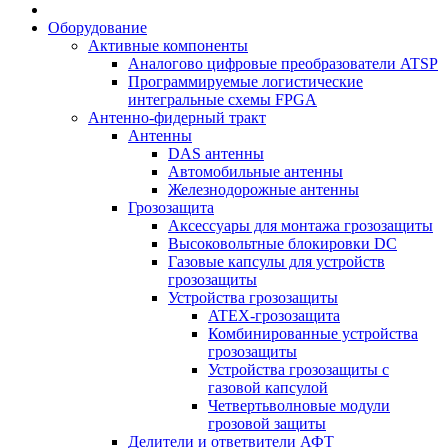
Оборудование
Активные компоненты
Аналогово цифровые преобразователи ATSP
Программируемые логистические
интегральные схемы FPGA
Антенно-фидерный тракт
Антенны
DAS антенны
Автомобильные антенны
Железнодорожные антенны
Грозозащита
Аксессуары для монтажа грозозащиты
Высоковольтные блокировки DC
Газовые капсулы для устройств
грозозащиты
Устройства грозозащиты
ATEX-грозозащита
Комбинированные устройства
грозозащиты
Устройства грозозащиты с
газовой капсулой
Четвертьволновые модули
грозовой защиты
Делители и ответвители АФТ