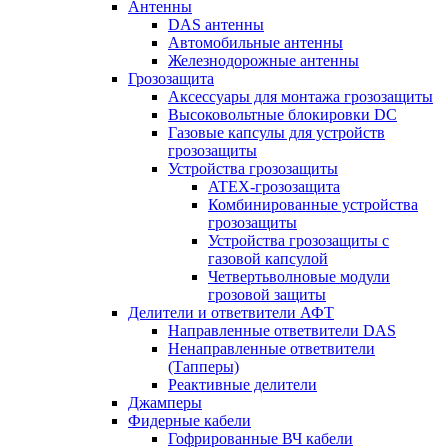
Антенны
DAS антенны
Автомобильные антенны
Железнодорожные антенны
Грозозащита
Аксессуары для монтажа грозозащиты
Высоковольтные блокировки DC
Газовые капсулы для устройств
грозозащиты
Устройства грозозащиты
ATEX-грозозащита
Комбинированные устройства
грозозащиты
Устройства грозозащиты с
газовой капсулой
Четвертьволновые модули
грозовой защиты
Делители и ответвители АФТ
Направленные ответвители DAS
Ненаправленные ответвители
(Тапперы)
Реактивные делители
Джамперы
Фидерные кабели
Гофрированные ВЧ кабели