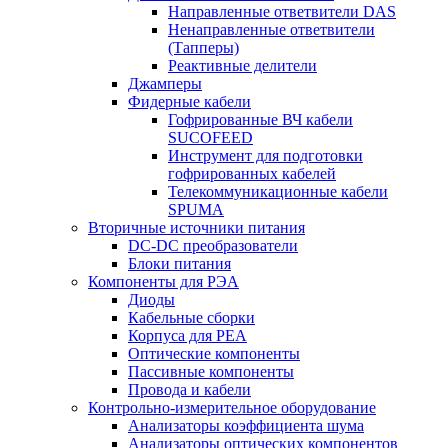
Направленные ответвители DAS
Ненаправленные ответвители
(Тапперы)
Реактивные делители
Джамперы
Фидерные кабели
Гофрированные ВЧ кабели
SUCOFEED
Инструмент для подготовки
гофрированных кабелей
Телекоммуникационные кабели
SPUMA
Вторичные источники питания
DC-DC преобразователи
Блоки питания
Компоненты для РЭА
Диоды
Кабельные сборки
Корпуса для РЕА
Оптические компоненты
Пассивные компоненты
Провода и кабели
Контрольно-измерительное оборудование
Анализаторы коэффициента шума
Анализаторы оптических компонентов