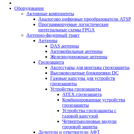
Оборудование
Активные компоненты
Аналогово цифровые преобразователи ATSP
Программируемые логистические
интегральные схемы FPGA
Антенно-фидерный тракт
Антенны
DAS антенны
Автомобильные антенны
Железнодорожные антенны
Грозозащита
Аксессуары для монтажа грозозащиты
Высоковольтные блокировки DC
Газовые капсулы для устройств
грозозащиты
Устройства грозозащиты
ATEX-грозозащита
Комбинированные устройства
грозозащиты
Устройства грозозащиты с
газовой капсулой
Четвертьволновые модули
грозовой защиты
Делители и ответвители АФТ