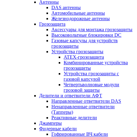
Антенны
DAS антенны
Автомобильные антенны
Железнодорожные антенны
Грозозащита
Аксессуары для монтажа грозозащиты
Высоковольтные блокировки DC
Газовые капсулы для устройств
грозозащиты
Устройства грозозащиты
ATEX-грозозащита
Комбинированные устройства
грозозащиты
Устройства грозозащиты с
газовой капсулой
Четвертьволновые модули
грозовой защиты
Делители и ответвители АФТ
Направленные ответвители DAS
Ненаправленные ответвители
(Тапперы)
Реактивные делители
Джамперы
Фидерные кабели
Гофрированные ВЧ кабели