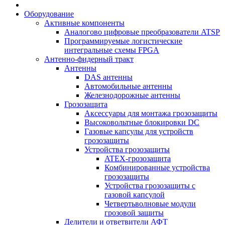
Оборудование
Активные компоненты
Аналогово цифровые преобразователи ATSP
Программируемые логистические
интегральные схемы FPGA
Антенно-фидерный тракт
Антенны
DAS антенны
Автомобильные антенны
Железнодорожные антенны
Грозозащита
Аксессуары для монтажа грозозащиты
Высоковольтные блокировки DC
Газовые капсулы для устройств
грозозащиты
Устройства грозозащиты
ATEX-грозозащита
Комбинированные устройства
грозозащиты
Устройства грозозащиты с
газовой капсулой
Четвертьволновые модули
грозовой защиты
Делители и ответвители АФТ