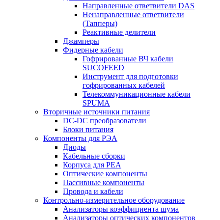
Направленные ответвители DAS
Ненаправленные ответвители
(Тапперы)
Реактивные делители
Джамперы
Фидерные кабели
Гофрированные ВЧ кабели
SUCOFEED
Инструмент для подготовки
гофрированных кабелей
Телекоммуникационные кабели
SPUMA
Вторичные источники питания
DC-DC преобразователи
Блоки питания
Компоненты для РЭА
Диоды
Кабельные сборки
Корпуса для РЕА
Оптические компоненты
Пассивные компоненты
Провода и кабели
Контрольно-измерительное оборудование
Анализаторы коэффициента шума
Анализаторы оптических компонентов