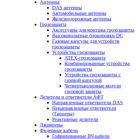
Антенны
DAS антенны
Автомобильные антенны
Железнодорожные антенны
Грозозащита
Аксессуары для монтажа грозозащиты
Высоковольтные блокировки DC
Газовые капсулы для устройств
грозозащиты
Устройства грозозащиты
ATEX-грозозащита
Комбинированные устройства
грозозащиты
Устройства грозозащиты с
газовой капсулой
Четвертьволновые модули
грозовой защиты
Делители и ответвители АФТ
Направленные ответвители DAS
Ненаправленные ответвители
(Тапперы)
Реактивные делители
Джамперы
Фидерные кабели
Гофрированные ВЧ кабели