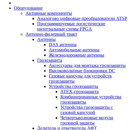
Оборудование
Активные компоненты
Аналогово цифровые преобразователи ATSP
Программируемые логистические
интегральные схемы FPGA
Антенно-фидерный тракт
Антенны
DAS антенны
Автомобильные антенны
Железнодорожные антенны
Грозозащита
Аксессуары для монтажа грозозащиты
Высоковольтные блокировки DC
Газовые капсулы для устройств
грозозащиты
Устройства грозозащиты
ATEX-грозозащита
Комбинированные устройства
грозозащиты
Устройства грозозащиты с
газовой капсулой
Четвертьволновые модули
грозовой защиты
Делители и ответвители АФТ