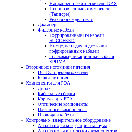
Направленные ответвители DAS
Ненаправленные ответвители
(Тапперы)
Реактивные делители
Джамперы
Фидерные кабели
Гофрированные ВЧ кабели
SUCOFEED
Инструмент для подготовки
гофрированных кабелей
Телекоммуникационные кабели
SPUMA
Вторичные источники питания
DC-DC преобразователи
Блоки питания
Компоненты для РЭА
Диоды
Кабельные сборки
Корпуса для РЕА
Оптические компоненты
Пассивные компоненты
Провода и кабели
Контрольно-измерительное оборудование
Анализаторы коэффициента шума
Анализаторы оптических компонентов