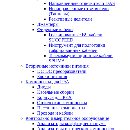
Направленные ответвители DAS
Ненаправленные ответвители
(Тапперы)
Реактивные делители
Джамперы
Фидерные кабели
Гофрированные ВЧ кабели
SUCOFEED
Инструмент для подготовки
гофрированных кабелей
Телекоммуникационные кабели
SPUMA
Вторичные источники питания
DC-DC преобразователи
Блоки питания
Компоненты для РЭА
Диоды
Кабельные сборки
Корпуса для РЕА
Оптические компоненты
Пассивные компоненты
Провода и кабели
Контрольно-измерительное оборудование
Анализаторы коэффициента шума
Анализаторы оптических компонентов