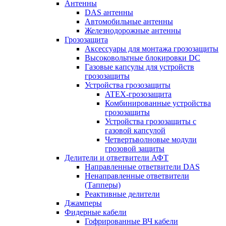
Антенны
DAS антенны
Автомобильные антенны
Железнодорожные антенны
Грозозащита
Аксессуары для монтажа грозозащиты
Высоковольтные блокировки DC
Газовые капсулы для устройств
грозозащиты
Устройства грозозащиты
ATEX-грозозащита
Комбинированные устройства
грозозащиты
Устройства грозозащиты с
газовой капсулой
Четвертьволновые модули
грозовой защиты
Делители и ответвители АФТ
Направленные ответвители DAS
Ненаправленные ответвители
(Тапперы)
Реактивные делители
Джамперы
Фидерные кабели
Гофрированные ВЧ кабели