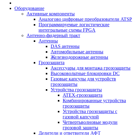
Оборудование
Активные компоненты
Аналогово цифровые преобразователи ATSP
Программируемые логистические
интегральные схемы FPGA
Антенно-фидерный тракт
Антенны
DAS антенны
Автомобильные антенны
Железнодорожные антенны
Грозозащита
Аксессуары для монтажа грозозащиты
Высоковольтные блокировки DC
Газовые капсулы для устройств
грозозащиты
Устройства грозозащиты
ATEX-грозозащита
Комбинированные устройства
грозозащиты
Устройства грозозащиты с
газовой капсулой
Четвертьволновые модули
грозовой защиты
Делители и ответвители АФТ