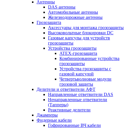
Антенны
DAS антенны
Автомобильные антенны
Железнодорожные антенны
Грозозащита
Аксессуары для монтажа грозозащиты
Высоковольтные блокировки DC
Газовые капсулы для устройств
грозозащиты
Устройства грозозащиты
ATEX-грозозащита
Комбинированные устройства
грозозащиты
Устройства грозозащиты с
газовой капсулой
Четвертьволновые модули
грозовой защиты
Делители и ответвители АФТ
Направленные ответвители DAS
Ненаправленные ответвители
(Тапперы)
Реактивные делители
Джамперы
Фидерные кабели
Гофрированные ВЧ кабели