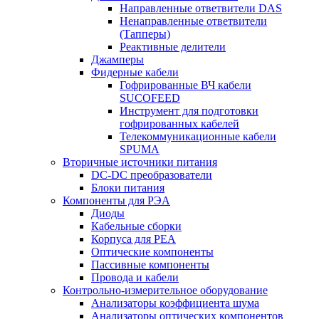
Направленные ответвители DAS
Ненаправленные ответвители
(Тапперы)
Реактивные делители
Джамперы
Фидерные кабели
Гофрированные ВЧ кабели
SUCOFEED
Инструмент для подготовки
гофрированных кабелей
Телекоммуникационные кабели
SPUMA
Вторичные источники питания
DC-DC преобразователи
Блоки питания
Компоненты для РЭА
Диоды
Кабельные сборки
Корпуса для РЕА
Оптические компоненты
Пассивные компоненты
Провода и кабели
Контрольно-измерительное оборудование
Анализаторы коэффициента шума
Анализаторы оптических компонентов