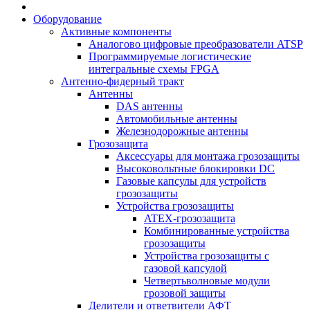
Оборудование
Активные компоненты
Аналогово цифровые преобразователи ATSP
Программируемые логистические
интегральные схемы FPGA
Антенно-фидерный тракт
Антенны
DAS антенны
Автомобильные антенны
Железнодорожные антенны
Грозозащита
Аксессуары для монтажа грозозащиты
Высоковольтные блокировки DC
Газовые капсулы для устройств
грозозащиты
Устройства грозозащиты
ATEX-грозозащита
Комбинированные устройства
грозозащиты
Устройства грозозащиты с
газовой капсулой
Четвертьволновые модули
грозовой защиты
Делители и ответвители АФТ