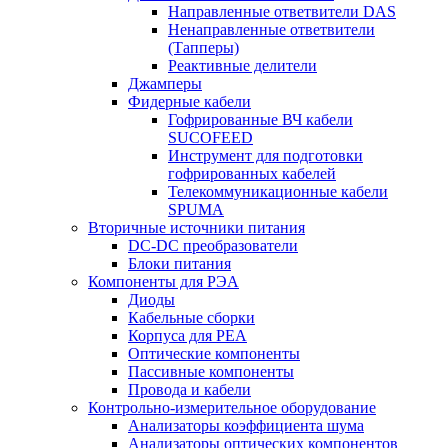
Направленные ответвители DAS
Ненаправленные ответвители
(Тапперы)
Реактивные делители
Джамперы
Фидерные кабели
Гофрированные ВЧ кабели
SUCOFEED
Инструмент для подготовки
гофрированных кабелей
Телекоммуникационные кабели
SPUMA
Вторичные источники питания
DC-DC преобразователи
Блоки питания
Компоненты для РЭА
Диоды
Кабельные сборки
Корпуса для РЕА
Оптические компоненты
Пассивные компоненты
Провода и кабели
Контрольно-измерительное оборудование
Анализаторы коэффициента шума
Анализаторы оптических компонентов