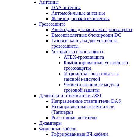
Антенны
DAS антенны
Автомобильные антенны
Железнодорожные антенны
Грозозащита
Аксессуары для монтажа грозозащиты
Высоковольтные блокировки DC
Газовые капсулы для устройств
грозозащиты
Устройства грозозащиты
ATEX-грозозащита
Комбинированные устройства
грозозащиты
Устройства грозозащиты с
газовой капсулой
Четвертьволновые модули
грозовой защиты
Делители и ответвители АФТ
Направленные ответвители DAS
Ненаправленные ответвители
(Тапперы)
Реактивные делители
Джамперы
Фидерные кабели
Гофрированные ВЧ кабели