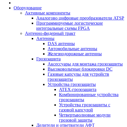
Оборудование
Активные компоненты
Аналогово цифровые преобразователи ATSP
Программируемые логистические
интегральные схемы FPGA
Антенно-фидерный тракт
Антенны
DAS антенны
Автомобильные антенны
Железнодорожные антенны
Грозозащита
Аксессуары для монтажа грозозащиты
Высоковольтные блокировки DC
Газовые капсулы для устройств
грозозащиты
Устройства грозозащиты
ATEX-грозозащита
Комбинированные устройства
грозозащиты
Устройства грозозащиты с
газовой капсулой
Четвертьволновые модули
грозовой защиты
Делители и ответвители АФТ