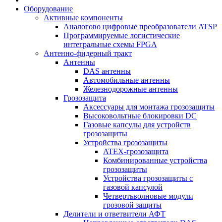
Оборудование
Активные компоненты
Аналогово цифровые преобразователи ATSP
Программируемые логистические
интегральные схемы FPGA
Антенно-фидерный тракт
Антенны
DAS антенны
Автомобильные антенны
Железнодорожные антенны
Грозозащита
Аксессуары для монтажа грозозащиты
Высоковольтные блокировки DC
Газовые капсулы для устройств
грозозащиты
Устройства грозозащиты
ATEX-грозозащита
Комбинированные устройства
грозозащиты
Устройства грозозащиты с
газовой капсулой
Четвертьволновые модули
грозовой защиты
Делители и ответвители АФТ