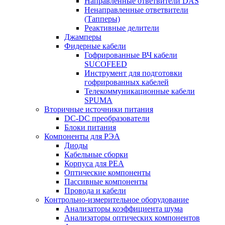
Направленные ответвители DAS
Ненаправленные ответвители
(Тапперы)
Реактивные делители
Джамперы
Фидерные кабели
Гофрированные ВЧ кабели
SUCOFEED
Инструмент для подготовки
гофрированных кабелей
Телекоммуникационные кабели
SPUMA
Вторичные источники питания
DC-DC преобразователи
Блоки питания
Компоненты для РЭА
Диоды
Кабельные сборки
Корпуса для РЕА
Оптические компоненты
Пассивные компоненты
Провода и кабели
Контрольно-измерительное оборудование
Анализаторы коэффициента шума
Анализаторы оптических компонентов