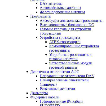
DAS антенны
Автомобильные антенны
Железнодорожные антенны
Грозозащита
Аксессуары для монтажа грозозащиты
Высоковольтные блокировки DC
Газовые капсулы для устройств
грозозащиты
Устройства грозозащиты
ATEX-грозозащита
Комбинированные устройства
грозозащиты
Устройства грозозащиты с
газовой капсулой
Четвертьволновые модули
грозовой защиты
Делители и ответвители АФТ
Направленные ответвители DAS
Ненаправленные ответвители
(Тапперы)
Реактивные делители
Джамперы
Фидерные кабели
Гофрированные ВЧ кабели
SUCOFEED