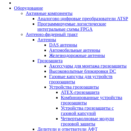
Оборудование
Активные компоненты
Аналогово цифровые преобразователи ATSP
Программируемые логистические
интегральные схемы FPGA
Антенно-фидерный тракт
Антенны
DAS антенны
Автомобильные антенны
Железнодорожные антенны
Грозозащита
Аксессуары для монтажа грозозащиты
Высоковольтные блокировки DC
Газовые капсулы для устройств
грозозащиты
Устройства грозозащиты
ATEX-грозозащита
Комбинированные устройства
грозозащиты
Устройства грозозащиты с
газовой капсулой
Четвертьволновые модули
грозовой защиты
Делители и ответвители АФТ