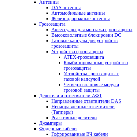
Антенны
DAS антенны
Автомобильные антенны
Железнодорожные антенны
Грозозащита
Аксессуары для монтажа грозозащиты
Высоковольтные блокировки DC
Газовые капсулы для устройств
грозозащиты
Устройства грозозащиты
ATEX-грозозащита
Комбинированные устройства
грозозащиты
Устройства грозозащиты с
газовой капсулой
Четвертьволновые модули
грозовой защиты
Делители и ответвители АФТ
Направленные ответвители DAS
Ненаправленные ответвители
(Тапперы)
Реактивные делители
Джамперы
Фидерные кабели
Гофрированные ВЧ кабели