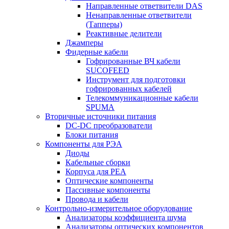
Направленные ответвители DAS
Ненаправленные ответвители
(Тапперы)
Реактивные делители
Джамперы
Фидерные кабели
Гофрированные ВЧ кабели
SUCOFEED
Инструмент для подготовки
гофрированных кабелей
Телекоммуникационные кабели
SPUMA
Вторичные источники питания
DC-DC преобразователи
Блоки питания
Компоненты для РЭА
Диоды
Кабельные сборки
Корпуса для РЕА
Оптические компоненты
Пассивные компоненты
Провода и кабели
Контрольно-измерительное оборудование
Анализаторы коэффициента шума
Анализаторы оптических компонентов