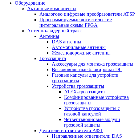
Оборудование
Активные компоненты
Аналогово цифровые преобразователи ATSP
Программируемые логистические
интегральные схемы FPGA
Антенно-фидерный тракт
Антенны
DAS антенны
Автомобильные антенны
Железнодорожные антенны
Грозозащита
Аксессуары для монтажа грозозащиты
Высоковольтные блокировки DC
Газовые капсулы для устройств
грозозащиты
Устройства грозозащиты
ATEX-грозозащита
Комбинированные устройства
грозозащиты
Устройства грозозащиты с
газовой капсулой
Четвертьволновые модули
грозовой защиты
Делители и ответвители АФТ
Направленные ответвители DAS