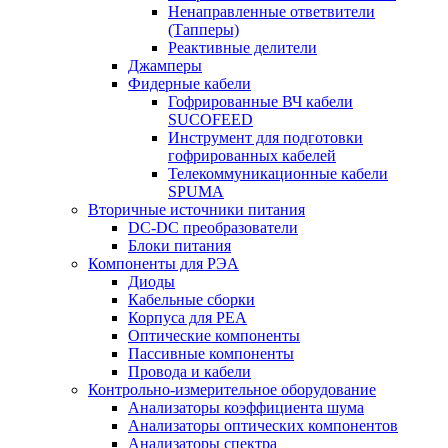
Ненаправленные ответвители
(Тапперы)
Реактивные делители
Джамперы
Фидерные кабели
Гофрированные ВЧ кабели
SUCOFEED
Инструмент для подготовки
гофрированных кабелей
Телекоммуникационные кабели
SPUMA
Вторичные источники питания
DC-DC преобразователи
Блоки питания
Компоненты для РЭА
Диоды
Кабельные сборки
Корпуса для РЕА
Оптические компоненты
Пассивные компоненты
Провода и кабели
Контрольно-измерительное оборудование
Анализаторы коэффициента шума
Анализаторы оптических компонентов
Анализаторы спектра