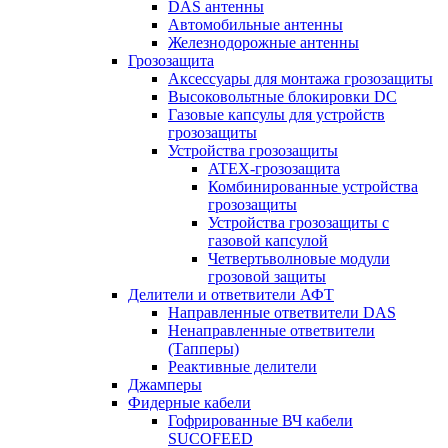
DAS антенны
Автомобильные антенны
Железнодорожные антенны
Грозозащита
Аксессуары для монтажа грозозащиты
Высоковольтные блокировки DC
Газовые капсулы для устройств
грозозащиты
Устройства грозозащиты
ATEX-грозозащита
Комбинированные устройства
грозозащиты
Устройства грозозащиты с
газовой капсулой
Четвертьволновые модули
грозовой защиты
Делители и ответвители АФТ
Направленные ответвители DAS
Ненаправленные ответвители
(Тапперы)
Реактивные делители
Джамперы
Фидерные кабели
Гофрированные ВЧ кабели
SUCOFEED