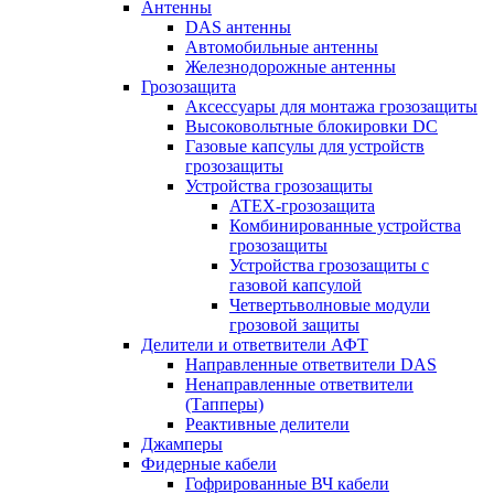
Антенны
DAS антенны
Автомобильные антенны
Железнодорожные антенны
Грозозащита
Аксессуары для монтажа грозозащиты
Высоковольтные блокировки DC
Газовые капсулы для устройств
грозозащиты
Устройства грозозащиты
ATEX-грозозащита
Комбинированные устройства
грозозащиты
Устройства грозозащиты с
газовой капсулой
Четвертьволновые модули
грозовой защиты
Делители и ответвители АФТ
Направленные ответвители DAS
Ненаправленные ответвители
(Тапперы)
Реактивные делители
Джамперы
Фидерные кабели
Гофрированные ВЧ кабели