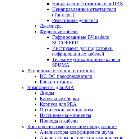
Направленные ответвители DAS
Ненаправленные ответвители
(Тапперы)
Реактивные делители
Джамперы
Фидерные кабели
Гофрированные ВЧ кабели
SUCOFEED
Инструмент для подготовки
гофрированных кабелей
Телекоммуникационные кабели
SPUMA
Вторичные источники питания
DC-DC преобразователи
Блоки питания
Компоненты для РЭА
Диоды
Кабельные сборки
Корпуса для РЕА
Оптические компоненты
Пассивные компоненты
Провода и кабели
Контрольно-измерительное оборудование
Анализаторы коэффициента шума
Анализаторы оптических компонентов