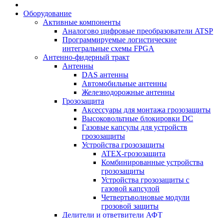
Оборудование
Активные компоненты
Аналогово цифровые преобразователи ATSP
Программируемые логистические
интегральные схемы FPGA
Антенно-фидерный тракт
Антенны
DAS антенны
Автомобильные антенны
Железнодорожные антенны
Грозозащита
Аксессуары для монтажа грозозащиты
Высоковольтные блокировки DC
Газовые капсулы для устройств
грозозащиты
Устройства грозозащиты
ATEX-грозозащита
Комбинированные устройства
грозозащиты
Устройства грозозащиты с
газовой капсулой
Четвертьволновые модули
грозовой защиты
Делители и ответвители АФТ