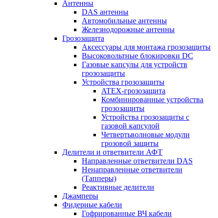
Антенны
DAS антенны
Автомобильные антенны
Железнодорожные антенны
Грозозащита
Аксессуары для монтажа грозозащиты
Высоковольтные блокировки DC
Газовые капсулы для устройств
грозозащиты
Устройства грозозащиты
ATEX-грозозащита
Комбинированные устройства
грозозащиты
Устройства грозозащиты с
газовой капсулой
Четвертьволновые модули
грозовой защиты
Делители и ответвители АФТ
Направленные ответвители DAS
Ненаправленные ответвители
(Тапперы)
Реактивные делители
Джамперы
Фидерные кабели
Гофрированные ВЧ кабели