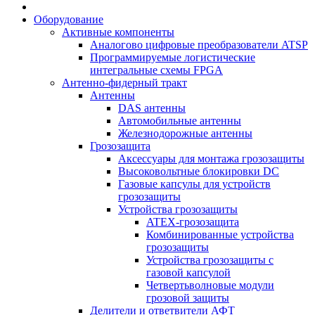
Оборудование
Активные компоненты
Аналогово цифровые преобразователи ATSP
Программируемые логистические
интегральные схемы FPGA
Антенно-фидерный тракт
Антенны
DAS антенны
Автомобильные антенны
Железнодорожные антенны
Грозозащита
Аксессуары для монтажа грозозащиты
Высоковольтные блокировки DC
Газовые капсулы для устройств
грозозащиты
Устройства грозозащиты
ATEX-грозозащита
Комбинированные устройства
грозозащиты
Устройства грозозащиты с
газовой капсулой
Четвертьволновые модули
грозовой защиты
Делители и ответвители АФТ