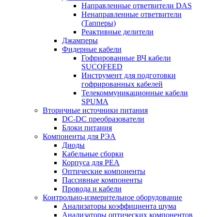
Направленные ответвители DAS
Ненаправленные ответвители
(Тапперы)
Реактивные делители
Джамперы
Фидерные кабели
Гофрированные ВЧ кабели
SUCOFEED
Инструмент для подготовки
гофрированных кабелей
Телекоммуникационные кабели
SPUMA
Вторичные источники питания
DC-DC преобразователи
Блоки питания
Компоненты для РЭА
Диоды
Кабельные сборки
Корпуса для РЕА
Оптические компоненты
Пассивные компоненты
Провода и кабели
Контрольно-измерительное оборудование
Анализаторы коэффициента шума
Анализаторы оптических компонентов