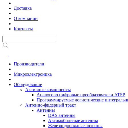
Доставка
О компании
Контакты
Производители
Микроэлектроника
Оборудование
Активные компоненты
Аналогово цифровые преобразователи ATSP
Программируемые логистические интеграль
Антенно-фидерный тракт
Антенны
DAS антенны
Автомобильные антенны
Железнодорожные антенны