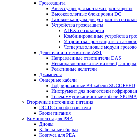
Грозозащита
Аксессуары для монтажа грозозащиты
Высоковольтные блокировки DC
Газовые капсулы для устройств грозоза
Устройства грозозащиты
ATEX-грозозащита
Комбинированные устройства гро
Устройства грозозащиты с газовой
Четвертьволновые модули грозов
Делители и ответвители АФТ
Направленные ответвители DAS
Ненаправленные ответвители (Тапперы
Реактивные делители
Джамперы
Фидерные кабели
Гофрированные ВЧ кабели SUCOFEED
Инструмент для подготовки гофрирова
Телекоммуникационные кабели SPUMA
Вторичные источники питания
DC-DC преобразователи
Блоки питания
Компоненты для РЭА
Диоды
Кабельные сборки
Корпуса для РЕА