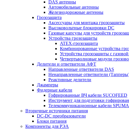
DAS антенны
Автомобильные антенны
Железнодорожные антенны
Грозозащита
Аксессуары для монтажа грозозащиты
Высоковольтные блокировки DC
Газовые капсулы для устройств грозоза
Устройства грозозащиты
ATEX-грозозащита
Комбинированные устройства гро
Устройства грозозащиты с газовой
Четвертьволновые модули грозов
Делители и ответвители АФТ
Направленные ответвители DAS
Ненаправленные ответвители (Тапперы
Реактивные делители
Джамперы
Фидерные кабели
Гофрированные ВЧ кабели SUCOFEED
Инструмент для подготовки гофрирова
Телекоммуникационные кабели SPUMA
Вторичные источники питания
DC-DC преобразователи
Блоки питания
Компоненты для РЭА