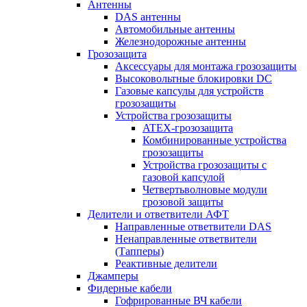
Антенны
DAS антенны
Автомобильные антенны
Железнодорожные антенны
Грозозащита
Аксессуары для монтажа грозозащиты
Высоковольтные блокировки DC
Газовые капсулы для устройств
грозозащиты
Устройства грозозащиты
ATEX-грозозащита
Комбинированные устройства
грозозащиты
Устройства грозозащиты с
газовой капсулой
Четвертьволновые модули
грозовой защиты
Делители и ответвители АФТ
Направленные ответвители DAS
Ненаправленные ответвители
(Тапперы)
Реактивные делители
Джамперы
Фидерные кабели
Гофрированные ВЧ кабели