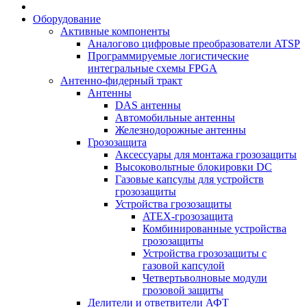
Оборудование
Активные компоненты
Аналогово цифровые преобразователи ATSP
Программируемые логистические
интегральные схемы FPGA
Антенно-фидерный тракт
Антенны
DAS антенны
Автомобильные антенны
Железнодорожные антенны
Грозозащита
Аксессуары для монтажа грозозащиты
Высоковольтные блокировки DC
Газовые капсулы для устройств
грозозащиты
Устройства грозозащиты
ATEX-грозозащита
Комбинированные устройства
грозозащиты
Устройства грозозащиты с
газовой капсулой
Четвертьволновые модули
грозовой защиты
Делители и ответвители АФТ