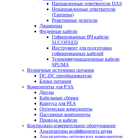
Направленные ответвители DAS
Ненаправленные ответвители
(Тапперы)
Реактивные делители
Джамперы
Фидерные кабели
Гофрированные ВЧ кабели
SUCOFEED
Инструмент для подготовки
гофрированных кабелей
Телекоммуникационные кабели
SPUMA
Вторичные источники питания
DC-DC преобразователи
Блоки питания
Компоненты для РЭА
Диоды
Кабельные сборки
Корпуса для РЕА
Оптические компоненты
Пассивные компоненты
Провода и кабели
Контрольно-измерительное оборудование
Анализаторы коэффициента шума
Анализаторы оптических компонентов