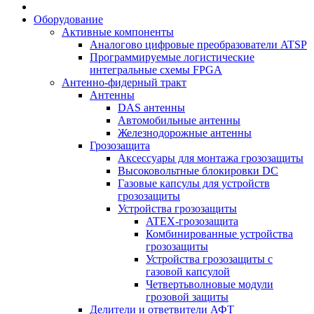
Оборудование
Активные компоненты
Аналогово цифровые преобразователи ATSP
Программируемые логистические
интегральные схемы FPGA
Антенно-фидерный тракт
Антенны
DAS антенны
Автомобильные антенны
Железнодорожные антенны
Грозозащита
Аксессуары для монтажа грозозащиты
Высоковольтные блокировки DC
Газовые капсулы для устройств
грозозащиты
Устройства грозозащиты
ATEX-грозозащита
Комбинированные устройства
грозозащиты
Устройства грозозащиты с
газовой капсулой
Четвертьволновые модули
грозовой защиты
Делители и ответвители АФТ