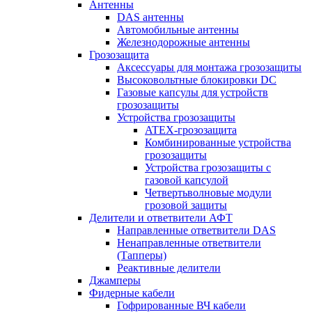
Антенны
DAS антенны
Автомобильные антенны
Железнодорожные антенны
Грозозащита
Аксессуары для монтажа грозозащиты
Высоковольтные блокировки DC
Газовые капсулы для устройств
грозозащиты
Устройства грозозащиты
ATEX-грозозащита
Комбинированные устройства
грозозащиты
Устройства грозозащиты с
газовой капсулой
Четвертьволновые модули
грозовой защиты
Делители и ответвители АФТ
Направленные ответвители DAS
Ненаправленные ответвители
(Тапперы)
Реактивные делители
Джамперы
Фидерные кабели
Гофрированные ВЧ кабели