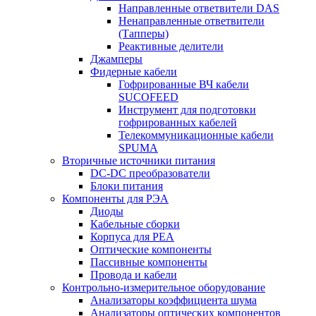
Направленные ответвители DAS
Ненаправленные ответвители
(Тапперы)
Реактивные делители
Джамперы
Фидерные кабели
Гофрированные ВЧ кабели
SUCOFEED
Инструмент для подготовки
гофрированных кабелей
Телекоммуникационные кабели
SPUMA
Вторичные источники питания
DC-DC преобразователи
Блоки питания
Компоненты для РЭА
Диоды
Кабельные сборки
Корпуса для РЕА
Оптические компоненты
Пассивные компоненты
Провода и кабели
Контрольно-измерительное оборудование
Анализаторы коэффициента шума
Анализаторы оптических компонентов