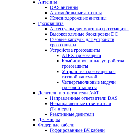
Антенны
DAS антенны
Автомобильные антенны
Железнодорожные антенны
Грозозащита
Аксессуары для монтажа грозозащиты
Высоковольтные блокировки DC
Газовые капсулы для устройств
грозозащиты
Устройства грозозащиты
ATEX-грозозащита
Комбинированные устройства
грозозащиты
Устройства грозозащиты с
газовой капсулой
Четвертьволновые модули
грозовой защиты
Делители и ответвители АФТ
Направленные ответвители DAS
Ненаправленные ответвители
(Тапперы)
Реактивные делители
Джамперы
Фидерные кабели
Гофрированные ВЧ кабели