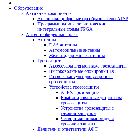
Оборудование
Активные компоненты
Аналогово цифровые преобразователи ATSP
Программируемые логистические
интегральные схемы FPGA
Антенно-фидерный тракт
Антенны
DAS антенны
Автомобильные антенны
Железнодорожные антенны
Грозозащита
Аксессуары для монтажа грозозащиты
Высоковольтные блокировки DC
Газовые капсулы для устройств
грозозащиты
Устройства грозозащиты
ATEX-грозозащита
Комбинированные устройства
грозозащиты
Устройства грозозащиты с
газовой капсулой
Четвертьволновые модули
грозовой защиты
Делители и ответвители АФТ