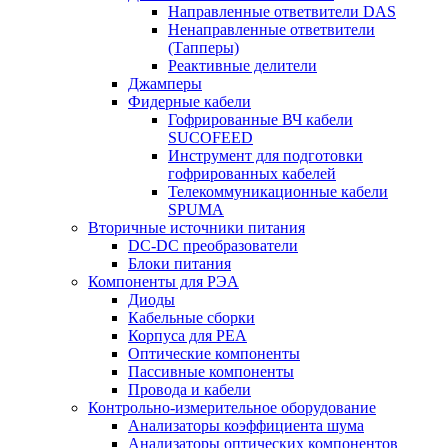
Направленные ответвители DAS
Ненаправленные ответвители
(Тапперы)
Реактивные делители
Джамперы
Фидерные кабели
Гофрированные ВЧ кабели
SUCOFEED
Инструмент для подготовки
гофрированных кабелей
Телекоммуникационные кабели
SPUMA
Вторичные источники питания
DC-DC преобразователи
Блоки питания
Компоненты для РЭА
Диоды
Кабельные сборки
Корпуса для РЕА
Оптические компоненты
Пассивные компоненты
Провода и кабели
Контрольно-измерительное оборудование
Анализаторы коэффициента шума
Анализаторы оптических компонентов