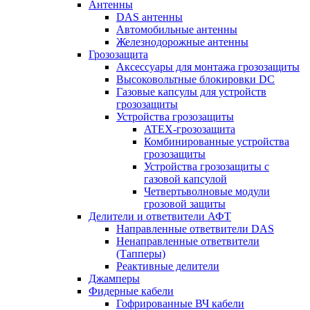
Антенны
DAS антенны
Автомобильные антенны
Железнодорожные антенны
Грозозащита
Аксессуары для монтажа грозозащиты
Высоковольтные блокировки DC
Газовые капсулы для устройств
грозозащиты
Устройства грозозащиты
ATEX-грозозащита
Комбинированные устройства
грозозащиты
Устройства грозозащиты с
газовой капсулой
Четвертьволновые модули
грозовой защиты
Делители и ответвители АФТ
Направленные ответвители DAS
Ненаправленные ответвители
(Тапперы)
Реактивные делители
Джамперы
Фидерные кабели
Гофрированные ВЧ кабели