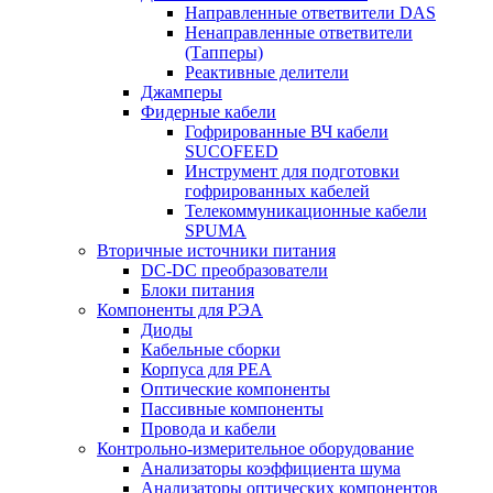
Направленные ответвители DAS
Ненаправленные ответвители
(Тапперы)
Реактивные делители
Джамперы
Фидерные кабели
Гофрированные ВЧ кабели
SUCOFEED
Инструмент для подготовки
гофрированных кабелей
Телекоммуникационные кабели
SPUMA
Вторичные источники питания
DC-DC преобразователи
Блоки питания
Компоненты для РЭА
Диоды
Кабельные сборки
Корпуса для РЕА
Оптические компоненты
Пассивные компоненты
Провода и кабели
Контрольно-измерительное оборудование
Анализаторы коэффициента шума
Анализаторы оптических компонентов