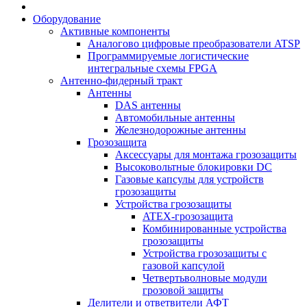
Оборудование
Активные компоненты
Аналогово цифровые преобразователи ATSP
Программируемые логистические
интегральные схемы FPGA
Антенно-фидерный тракт
Антенны
DAS антенны
Автомобильные антенны
Железнодорожные антенны
Грозозащита
Аксессуары для монтажа грозозащиты
Высоковольтные блокировки DC
Газовые капсулы для устройств
грозозащиты
Устройства грозозащиты
ATEX-грозозащита
Комбинированные устройства
грозозащиты
Устройства грозозащиты с
газовой капсулой
Четвертьволновые модули
грозовой защиты
Делители и ответвители АФТ