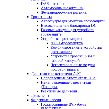
DAS антенны
Автомобильные антенны
Железнодорожные антенны
Грозозащита
Аксессуары для монтажа грозозащиты
Высоковольтные блокировки DC
Газовые капсулы для устройств
грозозащиты
Устройства грозозащиты
ATEX-грозозащита
Комбинированные устройства
грозозащиты
Устройства грозозащиты с
газовой капсулой
Четвертьволновые модули
грозовой защиты
Делители и ответвители АФТ
Направленные ответвители DAS
Ненаправленные ответвители
(Тапперы)
Реактивные делители
Джамперы
Фидерные кабели
Гофрированные ВЧ кабели
SUCOFEED