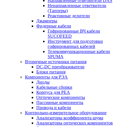
Направленные ответвители DAS
Ненаправленные ответвители
(Тапперы)
Реактивные делители
Джамперы
Фидерные кабели
Гофрированные ВЧ кабели
SUCOFEED
Инструмент для подготовки
гофрированных кабелей
Телекоммуникационные кабели
SPUMA
Вторичные источники питания
DC-DC преобразователи
Блоки питания
Компоненты для РЭА
Диоды
Кабельные сборки
Корпуса для РЕА
Оптические компоненты
Пассивные компоненты
Провода и кабели
Контрольно-измерительное оборудование
Анализаторы коэффициента шума
Анализаторы оптических компонентов