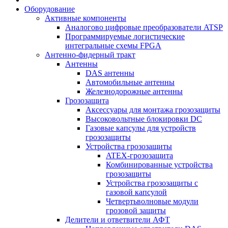
Оборудование
Активные компоненты
Аналогово цифровые преобразователи ATSP
Программируемые логистические
интегральные схемы FPGA
Антенно-фидерный тракт
Антенны
DAS антенны
Автомобильные антенны
Железнодорожные антенны
Грозозащита
Аксессуары для монтажа грозозащиты
Высоковольтные блокировки DC
Газовые капсулы для устройств
грозозащиты
Устройства грозозащиты
ATEX-грозозащита
Комбинированные устройства
грозозащиты
Устройства грозозащиты с
газовой капсулой
Четвертьволновые модули
грозовой защиты
Делители и ответвители АФТ