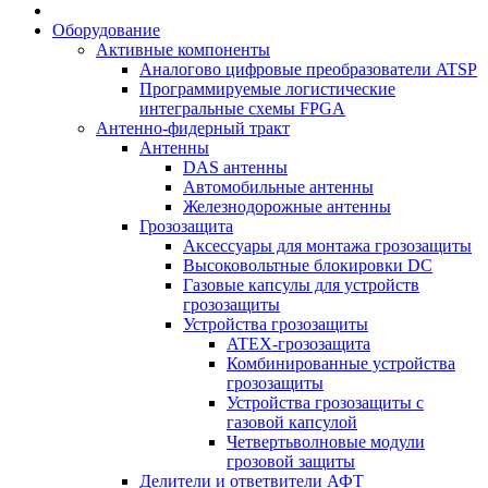
Оборудование
Активные компоненты
Аналогово цифровые преобразователи ATSP
Программируемые логистические
интегральные схемы FPGA
Антенно-фидерный тракт
Антенны
DAS антенны
Автомобильные антенны
Железнодорожные антенны
Грозозащита
Аксессуары для монтажа грозозащиты
Высоковольтные блокировки DC
Газовые капсулы для устройств
грозозащиты
Устройства грозозащиты
ATEX-грозозащита
Комбинированные устройства
грозозащиты
Устройства грозозащиты с
газовой капсулой
Четвертьволновые модули
грозовой защиты
Делители и ответвители АФТ