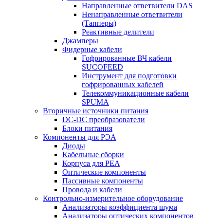
Направленные ответвители DAS
Ненаправленные ответвители
(Тапперы)
Реактивные делители
Джамперы
Фидерные кабели
Гофрированные ВЧ кабели
SUCOFEED
Инструмент для подготовки
гофрированных кабелей
Телекоммуникационные кабели
SPUMA
Вторичные источники питания
DC-DC преобразователи
Блоки питания
Компоненты для РЭА
Диоды
Кабельные сборки
Корпуса для РЕА
Оптические компоненты
Пассивные компоненты
Провода и кабели
Контрольно-измерительное оборудование
Анализаторы коэффициента шума
Анализаторы оптических компонентов