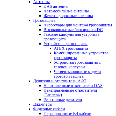
Антенны
DAS антенны
Автомобильные антенны
Железнодорожные антенны
Грозозащита
Аксессуары для монтажа грозозащиты
Высоковольтные блокировки DC
Газовые капсулы для устройств
грозозащиты
Устройства грозозащиты
ATEX-грозозащита
Комбинированные устройства
грозозащиты
Устройства грозозащиты с
газовой капсулой
Четвертьволновые модули
грозовой защиты
Делители и ответвители АФТ
Направленные ответвители DAS
Ненаправленные ответвители
(Тапперы)
Реактивные делители
Джамперы
Фидерные кабели
Гофрированные ВЧ кабели