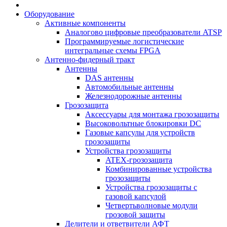
Оборудование
Активные компоненты
Аналогово цифровые преобразователи ATSP
Программируемые логистические
интегральные схемы FPGA
Антенно-фидерный тракт
Антенны
DAS антенны
Автомобильные антенны
Железнодорожные антенны
Грозозащита
Аксессуары для монтажа грозозащиты
Высоковольтные блокировки DC
Газовые капсулы для устройств
грозозащиты
Устройства грозозащиты
ATEX-грозозащита
Комбинированные устройства
грозозащиты
Устройства грозозащиты с
газовой капсулой
Четвертьволновые модули
грозовой защиты
Делители и ответвители АФТ