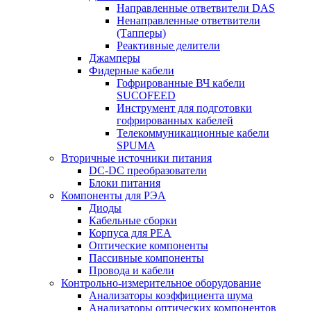
Направленные ответвители DAS
Ненаправленные ответвители
(Тапперы)
Реактивные делители
Джамперы
Фидерные кабели
Гофрированные ВЧ кабели
SUCOFEED
Инструмент для подготовки
гофрированных кабелей
Телекоммуникационные кабели
SPUMA
Вторичные источники питания
DC-DC преобразователи
Блоки питания
Компоненты для РЭА
Диоды
Кабельные сборки
Корпуса для РЕА
Оптические компоненты
Пассивные компоненты
Провода и кабели
Контрольно-измерительное оборудование
Анализаторы коэффициента шума
Анализаторы оптических компонентов