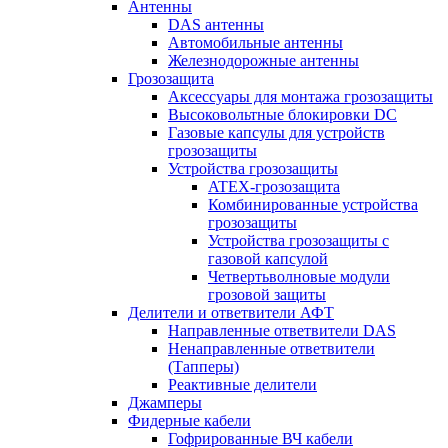
Антенны
DAS антенны
Автомобильные антенны
Железнодорожные антенны
Грозозащита
Аксессуары для монтажа грозозащиты
Высоковольтные блокировки DC
Газовые капсулы для устройств
грозозащиты
Устройства грозозащиты
ATEX-грозозащита
Комбинированные устройства
грозозащиты
Устройства грозозащиты с
газовой капсулой
Четвертьволновые модули
грозовой защиты
Делители и ответвители АФТ
Направленные ответвители DAS
Ненаправленные ответвители
(Тапперы)
Реактивные делители
Джамперы
Фидерные кабели
Гофрированные ВЧ кабели