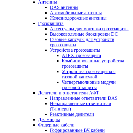
Антенны
DAS антенны
Автомобильные антенны
Железнодорожные антенны
Грозозащита
Аксессуары для монтажа грозозащиты
Высоковольтные блокировки DC
Газовые капсулы для устройств
грозозащиты
Устройства грозозащиты
ATEX-грозозащита
Комбинированные устройства
грозозащиты
Устройства грозозащиты с
газовой капсулой
Четвертьволновые модули
грозовой защиты
Делители и ответвители АФТ
Направленные ответвители DAS
Ненаправленные ответвители
(Тапперы)
Реактивные делители
Джамперы
Фидерные кабели
Гофрированные ВЧ кабели