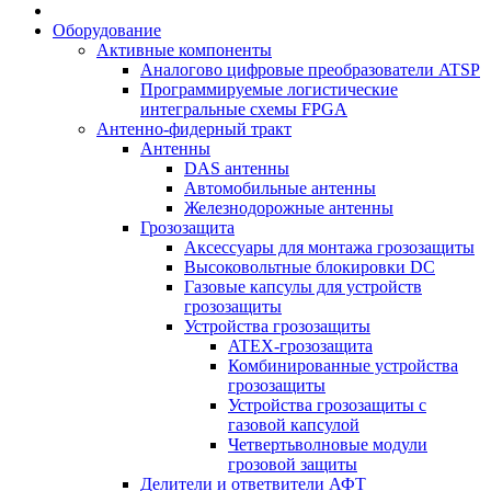
Оборудование
Активные компоненты
Аналогово цифровые преобразователи ATSP
Программируемые логистические
интегральные схемы FPGA
Антенно-фидерный тракт
Антенны
DAS антенны
Автомобильные антенны
Железнодорожные антенны
Грозозащита
Аксессуары для монтажа грозозащиты
Высоковольтные блокировки DC
Газовые капсулы для устройств
грозозащиты
Устройства грозозащиты
ATEX-грозозащита
Комбинированные устройства
грозозащиты
Устройства грозозащиты с
газовой капсулой
Четвертьволновые модули
грозовой защиты
Делители и ответвители АФТ