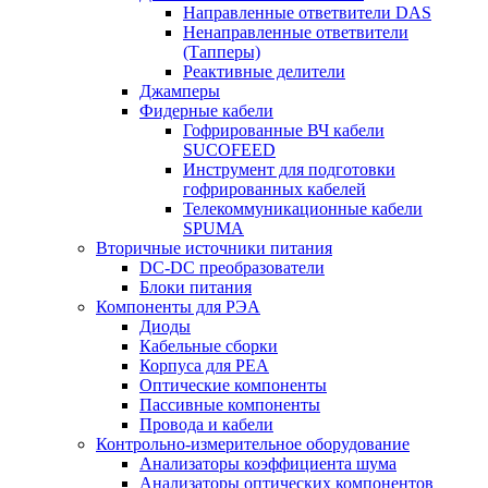
Направленные ответвители DAS
Ненаправленные ответвители
(Тапперы)
Реактивные делители
Джамперы
Фидерные кабели
Гофрированные ВЧ кабели
SUCOFEED
Инструмент для подготовки
гофрированных кабелей
Телекоммуникационные кабели
SPUMA
Вторичные источники питания
DC-DC преобразователи
Блоки питания
Компоненты для РЭА
Диоды
Кабельные сборки
Корпуса для РЕА
Оптические компоненты
Пассивные компоненты
Провода и кабели
Контрольно-измерительное оборудование
Анализаторы коэффициента шума
Анализаторы оптических компонентов