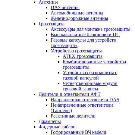
Антенны
DAS антенны
Автомобильные антенны
Железнодорожные антенны
Грозозащита
Аксессуары для монтажа грозозащиты
Высоковольтные блокировки DC
Газовые капсулы для устройств
грозозащиты
Устройства грозозащиты
ATEX-грозозащита
Комбинированные устройства
грозозащиты
Устройства грозозащиты с
газовой капсулой
Четвертьволновые модули
грозовой защиты
Делители и ответвители АФТ
Направленные ответвители DAS
Ненаправленные ответвители
(Тапперы)
Реактивные делители
Джамперы
Фидерные кабели
Гофрированные ВЧ кабели