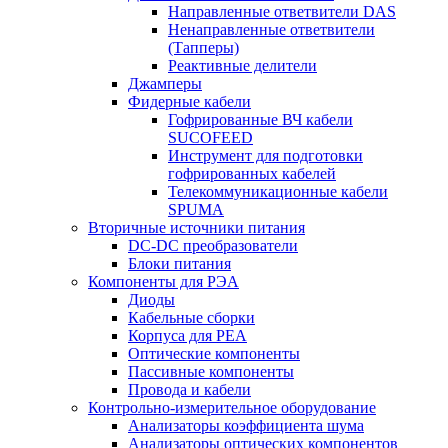
Направленные ответвители DAS
Ненаправленные ответвители
(Тапперы)
Реактивные делители
Джамперы
Фидерные кабели
Гофрированные ВЧ кабели
SUCOFEED
Инструмент для подготовки
гофрированных кабелей
Телекоммуникационные кабели
SPUMA
Вторичные источники питания
DC-DC преобразователи
Блоки питания
Компоненты для РЭА
Диоды
Кабельные сборки
Корпуса для РЕА
Оптические компоненты
Пассивные компоненты
Провода и кабели
Контрольно-измерительное оборудование
Анализаторы коэффициента шума
Анализаторы оптических компонентов