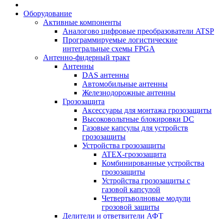
Оборудование
Активные компоненты
Аналогово цифровые преобразователи ATSP
Программируемые логистические
интегральные схемы FPGA
Антенно-фидерный тракт
Антенны
DAS антенны
Автомобильные антенны
Железнодорожные антенны
Грозозащита
Аксессуары для монтажа грозозащиты
Высоковольтные блокировки DC
Газовые капсулы для устройств
грозозащиты
Устройства грозозащиты
ATEX-грозозащита
Комбинированные устройства
грозозащиты
Устройства грозозащиты с
газовой капсулой
Четвертьволновые модули
грозовой защиты
Делители и ответвители АФТ