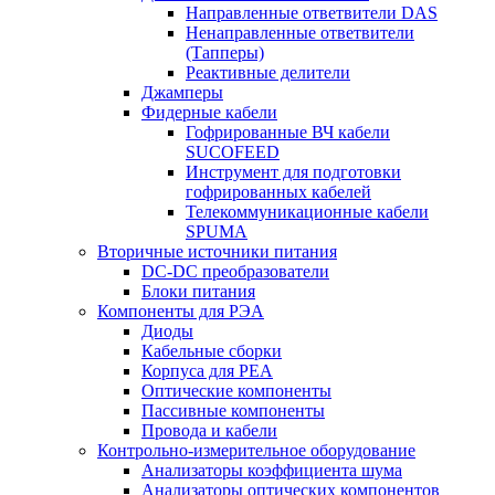
Направленные ответвители DAS
Ненаправленные ответвители
(Тапперы)
Реактивные делители
Джамперы
Фидерные кабели
Гофрированные ВЧ кабели
SUCOFEED
Инструмент для подготовки
гофрированных кабелей
Телекоммуникационные кабели
SPUMA
Вторичные источники питания
DC-DC преобразователи
Блоки питания
Компоненты для РЭА
Диоды
Кабельные сборки
Корпуса для РЕА
Оптические компоненты
Пассивные компоненты
Провода и кабели
Контрольно-измерительное оборудование
Анализаторы коэффициента шума
Анализаторы оптических компонентов