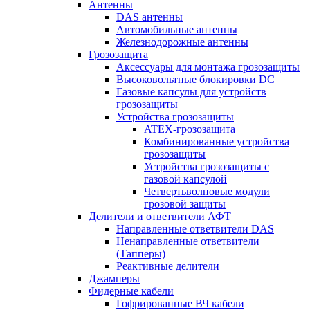
Антенны
DAS антенны
Автомобильные антенны
Железнодорожные антенны
Грозозащита
Аксессуары для монтажа грозозащиты
Высоковольтные блокировки DC
Газовые капсулы для устройств
грозозащиты
Устройства грозозащиты
ATEX-грозозащита
Комбинированные устройства
грозозащиты
Устройства грозозащиты с
газовой капсулой
Четвертьволновые модули
грозовой защиты
Делители и ответвители АФТ
Направленные ответвители DAS
Ненаправленные ответвители
(Тапперы)
Реактивные делители
Джамперы
Фидерные кабели
Гофрированные ВЧ кабели