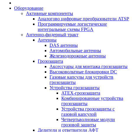
Оборудование
Активные компоненты
Аналогово цифровые преобразователи ATSP
Программируемые логистические
интегральные схемы FPGA
Антенно-фидерный тракт
Антенны
DAS антенны
Автомобильные антенны
Железнодорожные антенны
Грозозащита
Аксессуары для монтажа грозозащиты
Высоковольтные блокировки DC
Газовые капсулы для устройств
грозозащиты
Устройства грозозащиты
ATEX-грозозащита
Комбинированные устройства
грозозащиты
Устройства грозозащиты с
газовой капсулой
Четвертьволновые модули
грозовой защиты
Делители и ответвители АФТ