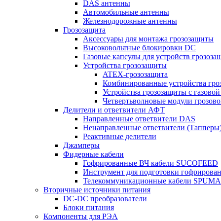
DAS антенны
Автомобильные антенны
Железнодорожные антенны
Грозозащита
Аксессуары для монтажа грозозащиты
Высоковольтные блокировки DC
Газовые капсулы для устройств грозоза
Устройства грозозащиты
ATEX-грозозащита
Комбинированные устройства гро
Устройства грозозащиты с газовой
Четвертьволновые модули грозов
Делители и ответвители АФТ
Направленные ответвители DAS
Ненаправленные ответвители (Тапперы
Реактивные делители
Джамперы
Фидерные кабели
Гофрированные ВЧ кабели SUCOFEED
Инструмент для подготовки гофрирова
Телекоммуникационные кабели SPUMA
Вторичные источники питания
DC-DC преобразователи
Блоки питания
Компоненты для РЭА