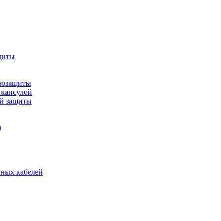
щиты
зозащиты
 капсулой
ой защиты
)
нных кабелей