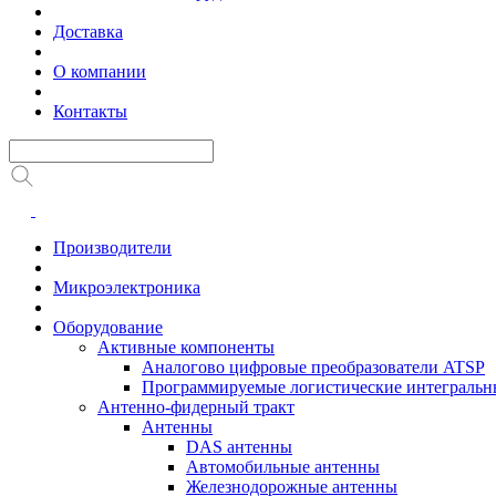
Доставка
О компании
Контакты
Производители
Микроэлектроника
Оборудование
Активные компоненты
Аналогово цифровые преобразователи ATSP
Программируемые логистические интеграль
Антенно-фидерный тракт
Антенны
DAS антенны
Автомобильные антенны
Железнодорожные антенны