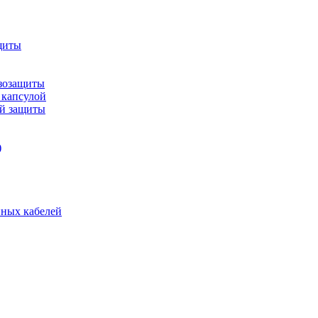
щиты
зозащиты
 капсулой
ой защиты
)
нных кабелей