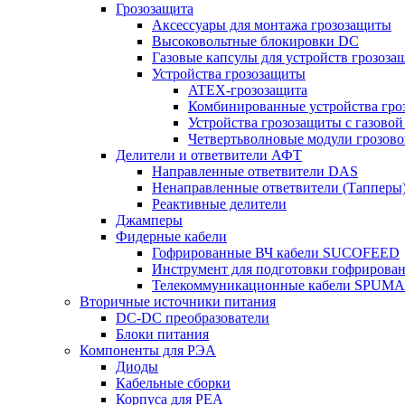
Грозозащита
Аксессуары для монтажа грозозащиты
Высоковольтные блокировки DC
Газовые капсулы для устройств грозоза
Устройства грозозащиты
ATEX-грозозащита
Комбинированные устройства гро
Устройства грозозащиты с газовой
Четвертьволновые модули грозов
Делители и ответвители АФТ
Направленные ответвители DAS
Ненаправленные ответвители (Тапперы
Реактивные делители
Джамперы
Фидерные кабели
Гофрированные ВЧ кабели SUCOFEED
Инструмент для подготовки гофрирова
Телекоммуникационные кабели SPUMA
Вторичные источники питания
DC-DC преобразователи
Блоки питания
Компоненты для РЭА
Диоды
Кабельные сборки
Корпуса для РЕА