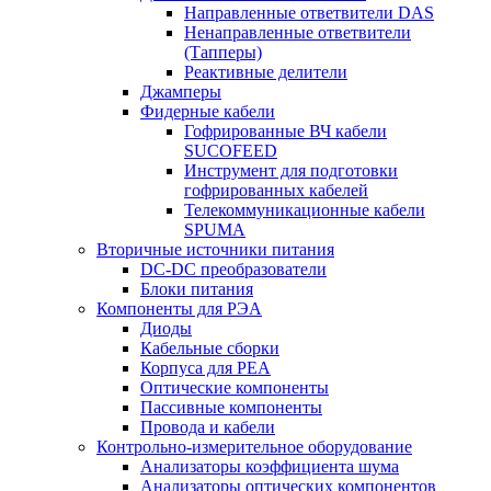
Направленные ответвители DAS
Ненаправленные ответвители
(Тапперы)
Реактивные делители
Джамперы
Фидерные кабели
Гофрированные ВЧ кабели
SUCOFEED
Инструмент для подготовки
гофрированных кабелей
Телекоммуникационные кабели
SPUMA
Вторичные источники питания
DC-DC преобразователи
Блоки питания
Компоненты для РЭА
Диоды
Кабельные сборки
Корпуса для РЕА
Оптические компоненты
Пассивные компоненты
Провода и кабели
Контрольно-измерительное оборудование
Анализаторы коэффициента шума
Анализаторы оптических компонентов