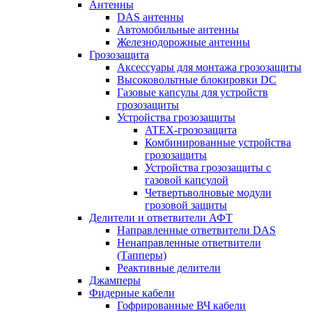
Антенны
DAS антенны
Автомобильные антенны
Железнодорожные антенны
Грозозащита
Аксессуары для монтажа грозозащиты
Высоковольтные блокировки DC
Газовые капсулы для устройств
грозозащиты
Устройства грозозащиты
ATEX-грозозащита
Комбинированные устройства
грозозащиты
Устройства грозозащиты с
газовой капсулой
Четвертьволновые модули
грозовой защиты
Делители и ответвители АФТ
Направленные ответвители DAS
Ненаправленные ответвители
(Тапперы)
Реактивные делители
Джамперы
Фидерные кабели
Гофрированные ВЧ кабели