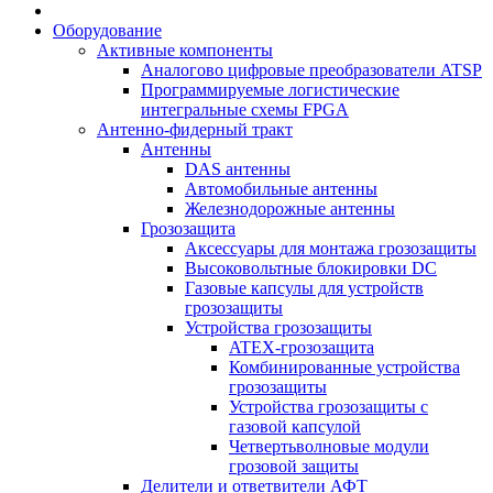
Оборудование
Активные компоненты
Аналогово цифровые преобразователи ATSP
Программируемые логистические
интегральные схемы FPGA
Антенно-фидерный тракт
Антенны
DAS антенны
Автомобильные антенны
Железнодорожные антенны
Грозозащита
Аксессуары для монтажа грозозащиты
Высоковольтные блокировки DC
Газовые капсулы для устройств
грозозащиты
Устройства грозозащиты
ATEX-грозозащита
Комбинированные устройства
грозозащиты
Устройства грозозащиты с
газовой капсулой
Четвертьволновые модули
грозовой защиты
Делители и ответвители АФТ