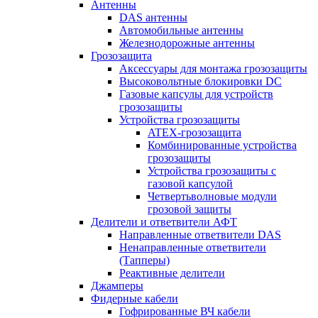
Антенны
DAS антенны
Автомобильные антенны
Железнодорожные антенны
Грозозащита
Аксессуары для монтажа грозозащиты
Высоковольтные блокировки DC
Газовые капсулы для устройств
грозозащиты
Устройства грозозащиты
ATEX-грозозащита
Комбинированные устройства
грозозащиты
Устройства грозозащиты с
газовой капсулой
Четвертьволновые модули
грозовой защиты
Делители и ответвители АФТ
Направленные ответвители DAS
Ненаправленные ответвители
(Тапперы)
Реактивные делители
Джамперы
Фидерные кабели
Гофрированные ВЧ кабели