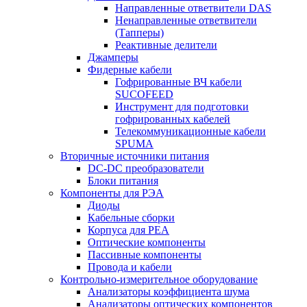
Направленные ответвители DAS
Ненаправленные ответвители
(Тапперы)
Реактивные делители
Джамперы
Фидерные кабели
Гофрированные ВЧ кабели
SUCOFEED
Инструмент для подготовки
гофрированных кабелей
Телекоммуникационные кабели
SPUMA
Вторичные источники питания
DC-DC преобразователи
Блоки питания
Компоненты для РЭА
Диоды
Кабельные сборки
Корпуса для РЕА
Оптические компоненты
Пассивные компоненты
Провода и кабели
Контрольно-измерительное оборудование
Анализаторы коэффициента шума
Анализаторы оптических компонентов