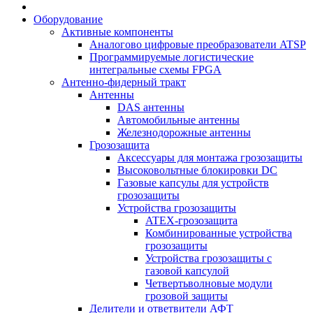
Оборудование
Активные компоненты
Аналогово цифровые преобразователи ATSP
Программируемые логистические
интегральные схемы FPGA
Антенно-фидерный тракт
Антенны
DAS антенны
Автомобильные антенны
Железнодорожные антенны
Грозозащита
Аксессуары для монтажа грозозащиты
Высоковольтные блокировки DC
Газовые капсулы для устройств
грозозащиты
Устройства грозозащиты
ATEX-грозозащита
Комбинированные устройства
грозозащиты
Устройства грозозащиты с
газовой капсулой
Четвертьволновые модули
грозовой защиты
Делители и ответвители АФТ