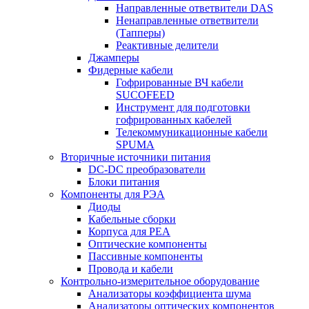
Направленные ответвители DAS
Ненаправленные ответвители
(Тапперы)
Реактивные делители
Джамперы
Фидерные кабели
Гофрированные ВЧ кабели
SUCOFEED
Инструмент для подготовки
гофрированных кабелей
Телекоммуникационные кабели
SPUMA
Вторичные источники питания
DC-DC преобразователи
Блоки питания
Компоненты для РЭА
Диоды
Кабельные сборки
Корпуса для РЕА
Оптические компоненты
Пассивные компоненты
Провода и кабели
Контрольно-измерительное оборудование
Анализаторы коэффициента шума
Анализаторы оптических компонентов