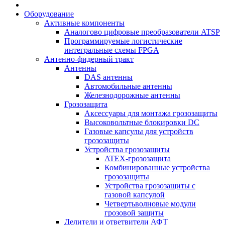
Оборудование
Активные компоненты
Аналогово цифровые преобразователи ATSP
Программируемые логистические
интегральные схемы FPGA
Антенно-фидерный тракт
Антенны
DAS антенны
Автомобильные антенны
Железнодорожные антенны
Грозозащита
Аксессуары для монтажа грозозащиты
Высоковольтные блокировки DC
Газовые капсулы для устройств
грозозащиты
Устройства грозозащиты
ATEX-грозозащита
Комбинированные устройства
грозозащиты
Устройства грозозащиты с
газовой капсулой
Четвертьволновые модули
грозовой защиты
Делители и ответвители АФТ