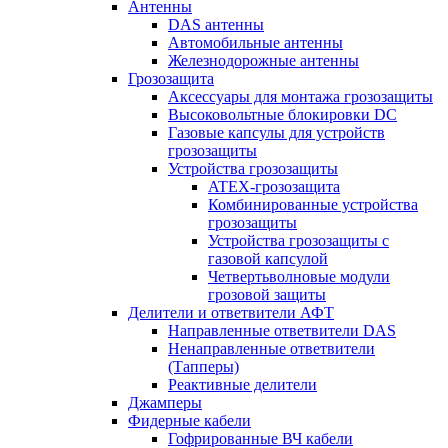
Антенны
DAS антенны
Автомобильные антенны
Железнодорожные антенны
Грозозащита
Аксессуары для монтажа грозозащиты
Высоковольтные блокировки DC
Газовые капсулы для устройств
грозозащиты
Устройства грозозащиты
ATEX-грозозащита
Комбинированные устройства
грозозащиты
Устройства грозозащиты с
газовой капсулой
Четвертьволновые модули
грозовой защиты
Делители и ответвители АФТ
Направленные ответвители DAS
Ненаправленные ответвители
(Тапперы)
Реактивные делители
Джамперы
Фидерные кабели
Гофрированные ВЧ кабели