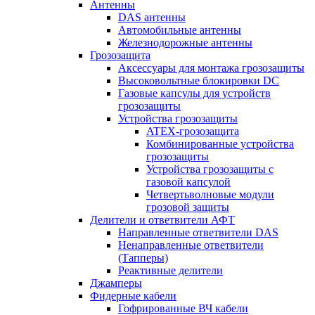
Антенны
DAS антенны
Автомобильные антенны
Железнодорожные антенны
Грозозащита
Аксессуары для монтажа грозозащиты
Высоковольтные блокировки DC
Газовые капсулы для устройств
грозозащиты
Устройства грозозащиты
ATEX-грозозащита
Комбинированные устройства
грозозащиты
Устройства грозозащиты с
газовой капсулой
Четвертьволновые модули
грозовой защиты
Делители и ответвители АФТ
Направленные ответвители DAS
Ненаправленные ответвители
(Тапперы)
Реактивные делители
Джамперы
Фидерные кабели
Гофрированные ВЧ кабели