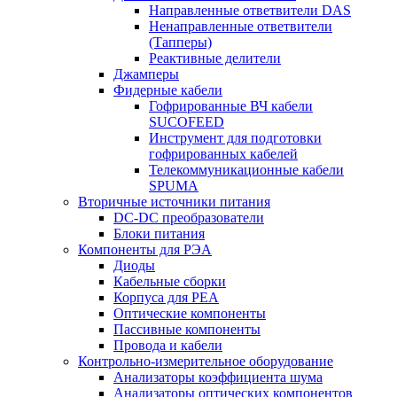
Направленные ответвители DAS
Ненаправленные ответвители
(Тапперы)
Реактивные делители
Джамперы
Фидерные кабели
Гофрированные ВЧ кабели
SUCOFEED
Инструмент для подготовки
гофрированных кабелей
Телекоммуникационные кабели
SPUMA
Вторичные источники питания
DC-DC преобразователи
Блоки питания
Компоненты для РЭА
Диоды
Кабельные сборки
Корпуса для РЕА
Оптические компоненты
Пассивные компоненты
Провода и кабели
Контрольно-измерительное оборудование
Анализаторы коэффициента шума
Анализаторы оптических компонентов