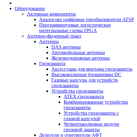
Оборудование
Активные компоненты
Аналогово цифровые преобразователи ATSP
Программируемые логистические
интегральные схемы FPGA
Антенно-фидерный тракт
Антенны
DAS антенны
Автомобильные антенны
Железнодорожные антенны
Грозозащита
Аксессуары для монтажа грозозащиты
Высоковольтные блокировки DC
Газовые капсулы для устройств
грозозащиты
Устройства грозозащиты
ATEX-грозозащита
Комбинированные устройства
грозозащиты
Устройства грозозащиты с
газовой капсулой
Четвертьволновые модули
грозовой защиты
Делители и ответвители АФТ