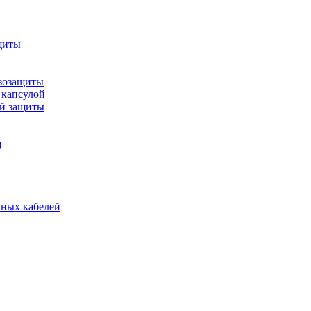
щиты
зозащиты
 капсулой
ой защиты
)
нных кабелей