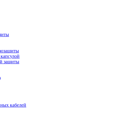
щиты
зозащиты
 капсулой
ой защиты
)
нных кабелей