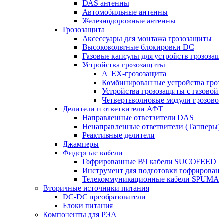
DAS антенны
Автомобильные антенны
Железнодорожные антенны
Грозозащита
Аксессуары для монтажа грозозащиты
Высоковольтные блокировки DC
Газовые капсулы для устройств грозоза
Устройства грозозащиты
ATEX-грозозащита
Комбинированные устройства гро
Устройства грозозащиты с газовой
Четвертьволновые модули грозов
Делители и ответвители АФТ
Направленные ответвители DAS
Ненаправленные ответвители (Тапперы
Реактивные делители
Джамперы
Фидерные кабели
Гофрированные ВЧ кабели SUCOFEED
Инструмент для подготовки гофрирова
Телекоммуникационные кабели SPUMA
Вторичные источники питания
DC-DC преобразователи
Блоки питания
Компоненты для РЭА