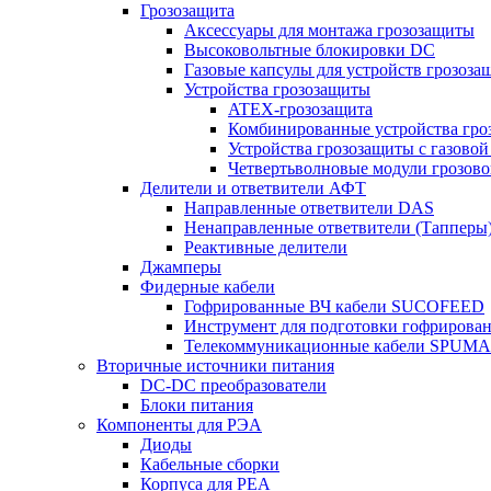
Грозозащита
Аксессуары для монтажа грозозащиты
Высоковольтные блокировки DC
Газовые капсулы для устройств грозоза
Устройства грозозащиты
ATEX-грозозащита
Комбинированные устройства гро
Устройства грозозащиты с газовой
Четвертьволновые модули грозов
Делители и ответвители АФТ
Направленные ответвители DAS
Ненаправленные ответвители (Тапперы
Реактивные делители
Джамперы
Фидерные кабели
Гофрированные ВЧ кабели SUCOFEED
Инструмент для подготовки гофрирова
Телекоммуникационные кабели SPUMA
Вторичные источники питания
DC-DC преобразователи
Блоки питания
Компоненты для РЭА
Диоды
Кабельные сборки
Корпуса для РЕА