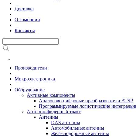
Доставка
О компании
Контакты
Производители
Микроэлектроника
Оборудование
Активные компоненты
Аналогово цифровые преобразователи ATSP
Программируемые логистические интеграль
Антенно-фидерный тракт
Антенны
DAS антенны
Автомобильные антенны
Железнодорожные антенны