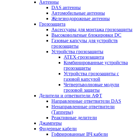
Антенны
DAS антенны
Автомобильные антенны
Железнодорожные антенны
Грозозащита
Аксессуары для монтажа грозозащиты
Высоковольтные блокировки DC
Газовые капсулы для устройств
грозозащиты
Устройства грозозащиты
ATEX-грозозащита
Комбинированные устройства
грозозащиты
Устройства грозозащиты с
газовой капсулой
Четвертьволновые модули
грозовой защиты
Делители и ответвители АФТ
Направленные ответвители DAS
Ненаправленные ответвители
(Тапперы)
Реактивные делители
Джамперы
Фидерные кабели
Гофрированные ВЧ кабели