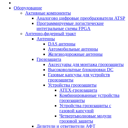
Оборудование
Активные компоненты
Аналогово цифровые преобразователи ATSP
Программируемые логистические
интегральные схемы FPGA
Антенно-фидерный тракт
Антенны
DAS антенны
Автомобильные антенны
Железнодорожные антенны
Грозозащита
Аксессуары для монтажа грозозащиты
Высоковольтные блокировки DC
Газовые капсулы для устройств
грозозащиты
Устройства грозозащиты
ATEX-грозозащита
Комбинированные устройства
грозозащиты
Устройства грозозащиты с
газовой капсулой
Четвертьволновые модули
грозовой защиты
Делители и ответвители АФТ