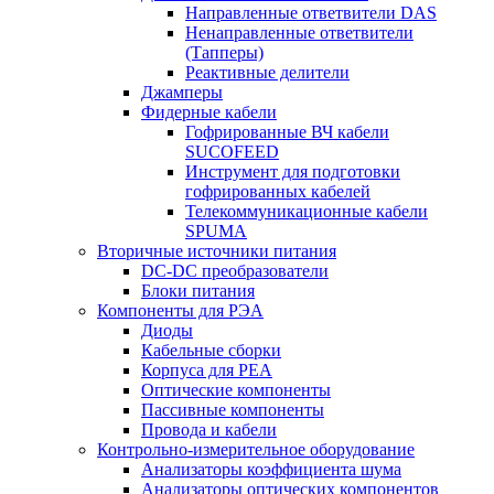
Направленные ответвители DAS
Ненаправленные ответвители
(Тапперы)
Реактивные делители
Джамперы
Фидерные кабели
Гофрированные ВЧ кабели
SUCOFEED
Инструмент для подготовки
гофрированных кабелей
Телекоммуникационные кабели
SPUMA
Вторичные источники питания
DC-DC преобразователи
Блоки питания
Компоненты для РЭА
Диоды
Кабельные сборки
Корпуса для РЕА
Оптические компоненты
Пассивные компоненты
Провода и кабели
Контрольно-измерительное оборудование
Анализаторы коэффициента шума
Анализаторы оптических компонентов