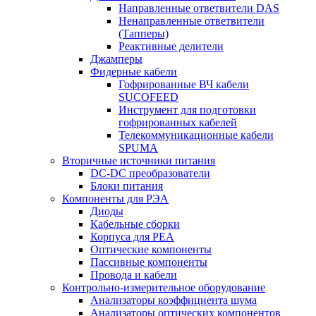
Направленные ответвители DAS
Ненаправленные ответвители
(Тапперы)
Реактивные делители
Джамперы
Фидерные кабели
Гофрированные ВЧ кабели
SUCOFEED
Инструмент для подготовки
гофрированных кабелей
Телекоммуникационные кабели
SPUMA
Вторичные источники питания
DC-DC преобразователи
Блоки питания
Компоненты для РЭА
Диоды
Кабельные сборки
Корпуса для РЕА
Оптические компоненты
Пассивные компоненты
Провода и кабели
Контрольно-измерительное оборудование
Анализаторы коэффициента шума
Анализаторы оптических компонентов