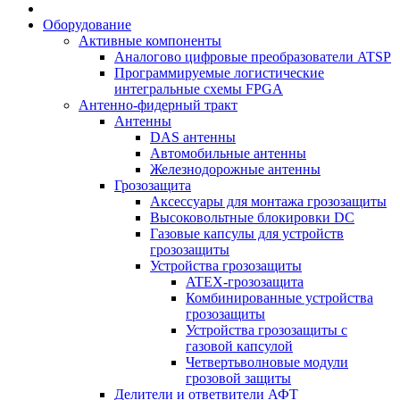
Оборудование
Активные компоненты
Аналогово цифровые преобразователи ATSP
Программируемые логистические
интегральные схемы FPGA
Антенно-фидерный тракт
Антенны
DAS антенны
Автомобильные антенны
Железнодорожные антенны
Грозозащита
Аксессуары для монтажа грозозащиты
Высоковольтные блокировки DC
Газовые капсулы для устройств
грозозащиты
Устройства грозозащиты
ATEX-грозозащита
Комбинированные устройства
грозозащиты
Устройства грозозащиты с
газовой капсулой
Четвертьволновые модули
грозовой защиты
Делители и ответвители АФТ