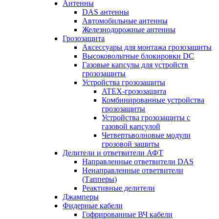
Антенны
DAS антенны
Автомобильные антенны
Железнодорожные антенны
Грозозащита
Аксессуары для монтажа грозозащиты
Высоковольтные блокировки DC
Газовые капсулы для устройств
грозозащиты
Устройства грозозащиты
ATEX-грозозащита
Комбинированные устройства
грозозащиты
Устройства грозозащиты с
газовой капсулой
Четвертьволновые модули
грозовой защиты
Делители и ответвители АФТ
Направленные ответвители DAS
Ненаправленные ответвители
(Тапперы)
Реактивные делители
Джамперы
Фидерные кабели
Гофрированные ВЧ кабели