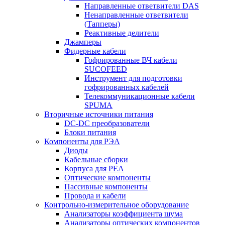
Направленные ответвители DAS
Ненаправленные ответвители
(Тапперы)
Реактивные делители
Джамперы
Фидерные кабели
Гофрированные ВЧ кабели
SUCOFEED
Инструмент для подготовки
гофрированных кабелей
Телекоммуникационные кабели
SPUMA
Вторичные источники питания
DC-DC преобразователи
Блоки питания
Компоненты для РЭА
Диоды
Кабельные сборки
Корпуса для РЕА
Оптические компоненты
Пассивные компоненты
Провода и кабели
Контрольно-измерительное оборудование
Анализаторы коэффициента шума
Анализаторы оптических компонентов