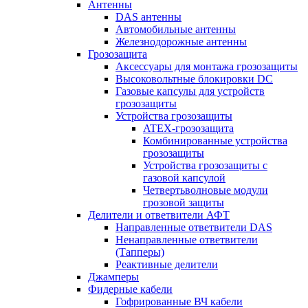
Антенны
DAS антенны
Автомобильные антенны
Железнодорожные антенны
Грозозащита
Аксессуары для монтажа грозозащиты
Высоковольтные блокировки DC
Газовые капсулы для устройств
грозозащиты
Устройства грозозащиты
ATEX-грозозащита
Комбинированные устройства
грозозащиты
Устройства грозозащиты с
газовой капсулой
Четвертьволновые модули
грозовой защиты
Делители и ответвители АФТ
Направленные ответвители DAS
Ненаправленные ответвители
(Тапперы)
Реактивные делители
Джамперы
Фидерные кабели
Гофрированные ВЧ кабели