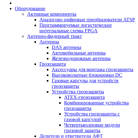
Оборудование
Активные компоненты
Аналогово цифровые преобразователи ATSP
Программируемые логистические
интегральные схемы FPGA
Антенно-фидерный тракт
Антенны
DAS антенны
Автомобильные антенны
Железнодорожные антенны
Грозозащита
Аксессуары для монтажа грозозащиты
Высоковольтные блокировки DC
Газовые капсулы для устройств
грозозащиты
Устройства грозозащиты
ATEX-грозозащита
Комбинированные устройства
грозозащиты
Устройства грозозащиты с
газовой капсулой
Четвертьволновые модули
грозовой защиты
Делители и ответвители АФТ