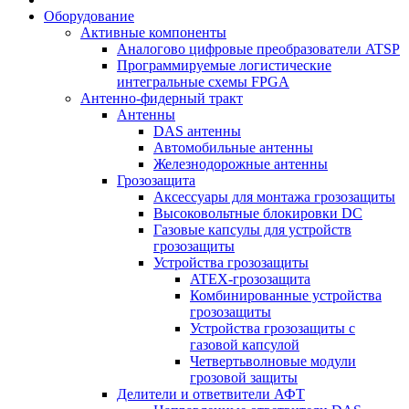
Оборудование
Активные компоненты
Аналогово цифровые преобразователи ATSP
Программируемые логистические
интегральные схемы FPGA
Антенно-фидерный тракт
Антенны
DAS антенны
Автомобильные антенны
Железнодорожные антенны
Грозозащита
Аксессуары для монтажа грозозащиты
Высоковольтные блокировки DC
Газовые капсулы для устройств
грозозащиты
Устройства грозозащиты
ATEX-грозозащита
Комбинированные устройства
грозозащиты
Устройства грозозащиты с
газовой капсулой
Четвертьволновые модули
грозовой защиты
Делители и ответвители АФТ