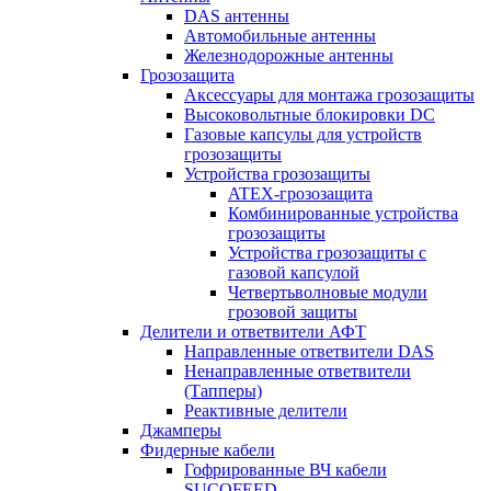
DAS антенны
Автомобильные антенны
Железнодорожные антенны
Грозозащита
Аксессуары для монтажа грозозащиты
Высоковольтные блокировки DC
Газовые капсулы для устройств
грозозащиты
Устройства грозозащиты
ATEX-грозозащита
Комбинированные устройства
грозозащиты
Устройства грозозащиты с
газовой капсулой
Четвертьволновые модули
грозовой защиты
Делители и ответвители АФТ
Направленные ответвители DAS
Ненаправленные ответвители
(Тапперы)
Реактивные делители
Джамперы
Фидерные кабели
Гофрированные ВЧ кабели
SUCOFEED