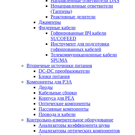
Направленные ответвители DAS
Ненаправленные ответвители
(Тапперы)
Реактивные делители
Джамперы
Фидерные кабели
Гофрированные ВЧ кабели
SUCOFEED
Инструмент для подготовки
гофрированных кабелей
Телекоммуникационные кабели
SPUMA
Вторичные источники питания
DC-DC преобразователи
Блоки питания
Компоненты для РЭА
Диоды
Кабельные сборки
Корпуса для РЕА
Оптические компоненты
Пассивные компоненты
Провода и кабели
Контрольно-измерительное оборудование
Анализаторы коэффициента шума
Анализаторы оптических компонентов