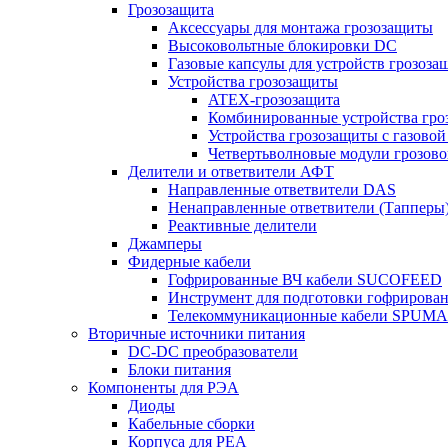
Грозозащита
Аксессуары для монтажа грозозащиты
Высоковольтные блокировки DC
Газовые капсулы для устройств грозоза
Устройства грозозащиты
ATEX-грозозащита
Комбинированные устройства гро
Устройства грозозащиты с газовой
Четвертьволновые модули грозов
Делители и ответвители АФТ
Направленные ответвители DAS
Ненаправленные ответвители (Тапперы
Реактивные делители
Джамперы
Фидерные кабели
Гофрированные ВЧ кабели SUCOFEED
Инструмент для подготовки гофрирова
Телекоммуникационные кабели SPUMA
Вторичные источники питания
DC-DC преобразователи
Блоки питания
Компоненты для РЭА
Диоды
Кабельные сборки
Корпуса для РЕА