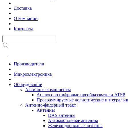
Доставка
О компании
Контакты
Производители
Микроэлектроника
Оборудование
Активные компоненты
Аналогово цифровые преобразователи ATSP
Программируемые логистические интеграль
Антенно-фидерный тракт
Антенны
DAS антенны
Автомобильные антенны
Железнодорожные антенны