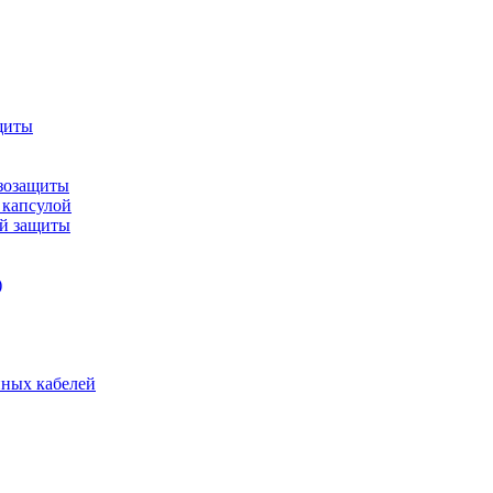
щиты
зозащиты
 капсулой
ой защиты
)
нных кабелей