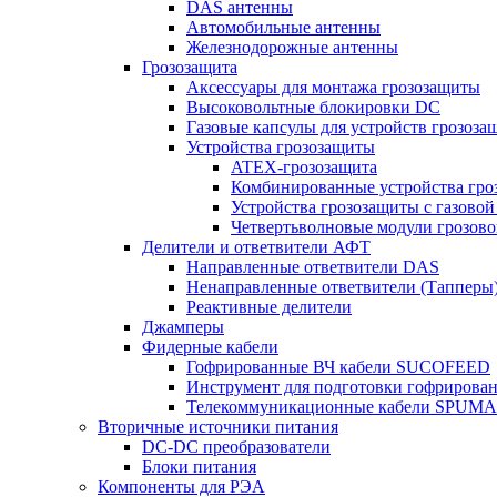
DAS антенны
Автомобильные антенны
Железнодорожные антенны
Грозозащита
Аксессуары для монтажа грозозащиты
Высоковольтные блокировки DC
Газовые капсулы для устройств грозоза
Устройства грозозащиты
ATEX-грозозащита
Комбинированные устройства гро
Устройства грозозащиты с газовой
Четвертьволновые модули грозов
Делители и ответвители АФТ
Направленные ответвители DAS
Ненаправленные ответвители (Тапперы
Реактивные делители
Джамперы
Фидерные кабели
Гофрированные ВЧ кабели SUCOFEED
Инструмент для подготовки гофрирова
Телекоммуникационные кабели SPUMA
Вторичные источники питания
DC-DC преобразователи
Блоки питания
Компоненты для РЭА