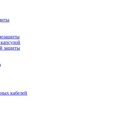
щиты
зозащиты
 капсулой
ой защиты
)
нных кабелей