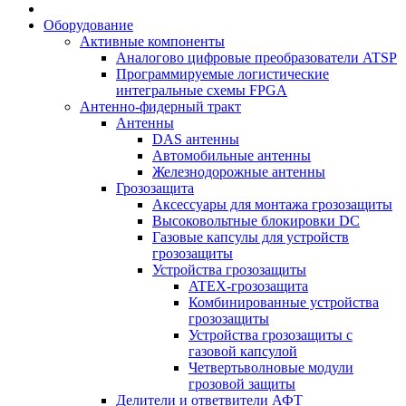
Оборудование
Активные компоненты
Аналогово цифровые преобразователи ATSP
Программируемые логистические
интегральные схемы FPGA
Антенно-фидерный тракт
Антенны
DAS антенны
Автомобильные антенны
Железнодорожные антенны
Грозозащита
Аксессуары для монтажа грозозащиты
Высоковольтные блокировки DC
Газовые капсулы для устройств
грозозащиты
Устройства грозозащиты
ATEX-грозозащита
Комбинированные устройства
грозозащиты
Устройства грозозащиты с
газовой капсулой
Четвертьволновые модули
грозовой защиты
Делители и ответвители АФТ