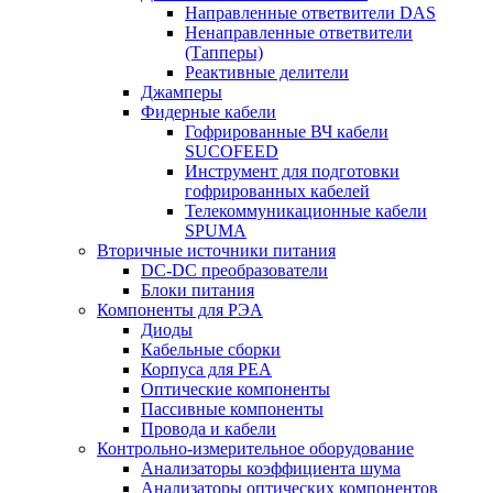
Направленные ответвители DAS
Ненаправленные ответвители
(Тапперы)
Реактивные делители
Джамперы
Фидерные кабели
Гофрированные ВЧ кабели
SUCOFEED
Инструмент для подготовки
гофрированных кабелей
Телекоммуникационные кабели
SPUMA
Вторичные источники питания
DC-DC преобразователи
Блоки питания
Компоненты для РЭА
Диоды
Кабельные сборки
Корпуса для РЕА
Оптические компоненты
Пассивные компоненты
Провода и кабели
Контрольно-измерительное оборудование
Анализаторы коэффициента шума
Анализаторы оптических компонентов