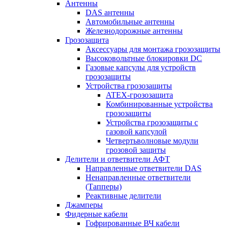
Антенны
DAS антенны
Автомобильные антенны
Железнодорожные антенны
Грозозащита
Аксессуары для монтажа грозозащиты
Высоковольтные блокировки DC
Газовые капсулы для устройств
грозозащиты
Устройства грозозащиты
ATEX-грозозащита
Комбинированные устройства
грозозащиты
Устройства грозозащиты с
газовой капсулой
Четвертьволновые модули
грозовой защиты
Делители и ответвители АФТ
Направленные ответвители DAS
Ненаправленные ответвители
(Тапперы)
Реактивные делители
Джамперы
Фидерные кабели
Гофрированные ВЧ кабели