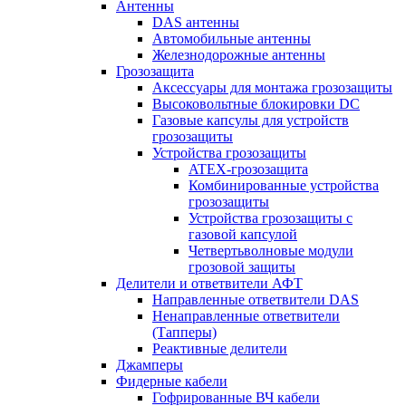
Антенны
DAS антенны
Автомобильные антенны
Железнодорожные антенны
Грозозащита
Аксессуары для монтажа грозозащиты
Высоковольтные блокировки DC
Газовые капсулы для устройств
грозозащиты
Устройства грозозащиты
ATEX-грозозащита
Комбинированные устройства
грозозащиты
Устройства грозозащиты с
газовой капсулой
Четвертьволновые модули
грозовой защиты
Делители и ответвители АФТ
Направленные ответвители DAS
Ненаправленные ответвители
(Тапперы)
Реактивные делители
Джамперы
Фидерные кабели
Гофрированные ВЧ кабели