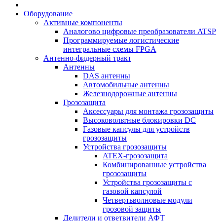
Оборудование
Активные компоненты
Аналогово цифровые преобразователи ATSP
Программируемые логистические
интегральные схемы FPGA
Антенно-фидерный тракт
Антенны
DAS антенны
Автомобильные антенны
Железнодорожные антенны
Грозозащита
Аксессуары для монтажа грозозащиты
Высоковольтные блокировки DC
Газовые капсулы для устройств
грозозащиты
Устройства грозозащиты
ATEX-грозозащита
Комбинированные устройства
грозозащиты
Устройства грозозащиты с
газовой капсулой
Четвертьволновые модули
грозовой защиты
Делители и ответвители АФТ