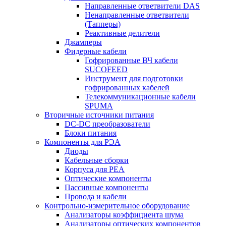
Направленные ответвители DAS
Ненаправленные ответвители
(Тапперы)
Реактивные делители
Джамперы
Фидерные кабели
Гофрированные ВЧ кабели
SUCOFEED
Инструмент для подготовки
гофрированных кабелей
Телекоммуникационные кабели
SPUMA
Вторичные источники питания
DC-DC преобразователи
Блоки питания
Компоненты для РЭА
Диоды
Кабельные сборки
Корпуса для РЕА
Оптические компоненты
Пассивные компоненты
Провода и кабели
Контрольно-измерительное оборудование
Анализаторы коэффициента шума
Анализаторы оптических компонентов